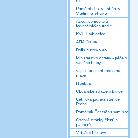
ČR
Pamětní desky - stránky
Vladimíra Štrupla
Asociace nositelů
legionářských tradic
KVH Litobratřice
ATM Online
Dolin history web
Ministerstvo obrany - péče o
válečné hroby
vojenská pietní místa na
mapě
Hloubkaři
Občanské sdružení Lidice
Četnická pátrací stanice
Praha
Památník Čestná vzpomínka
Osobní stránky členů a
partnerů
Virtuální hřbitovy