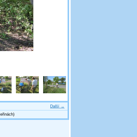
Další →
eřinách)