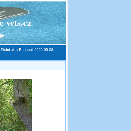
 vets.cz
 Pietní akt v Radouni, 2009-05-08,