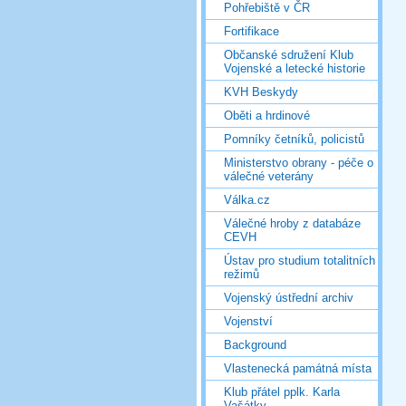
Pohřebiště v ČR
Fortifikace
Občanské sdružení Klub
Vojenské a letecké historie
KVH Beskydy
Oběti a hrdinové
Pomníky četníků, policistů
Ministerstvo obrany - péče o
válečné veterány
Válka.cz
Válečné hroby z databáze
CEVH
Ústav pro studium totalitních
režimů
Vojenský ústřední archiv
Vojenství
Background
Vlastenecká památná místa
Klub přátel pplk. Karla
Vašátky