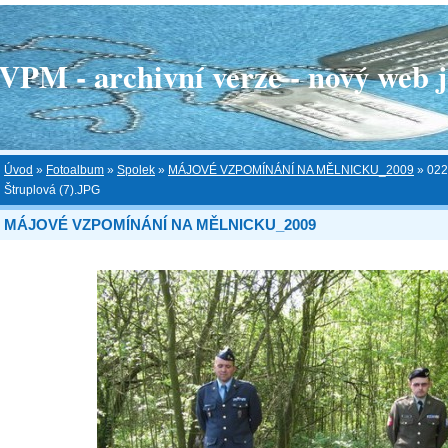
 - archivní verze - nový web je
Úvod
»
Fotoalbum
»
Spolek
»
MÁJOVÉ VZPOMÍNÁNÍ NA MĚLNICKU_2009
»
022
Štruplová (7).JPG
MÁJOVÉ VZPOMÍNÁNÍ NA MĚLNICKU_2009