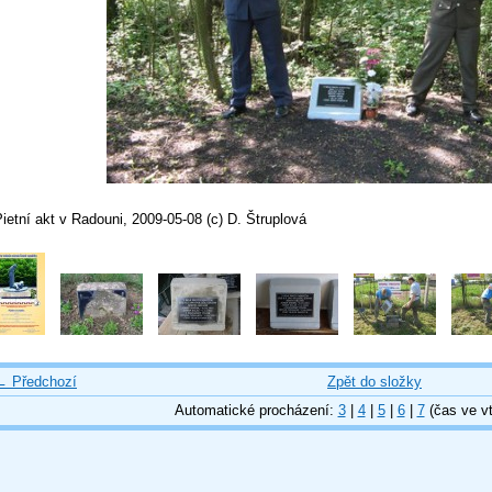
ietní akt v Radouni, 2009-05-08 (c) D. Štruplová
← Předchozí
Zpět do složky
Automatické procházení:
3
|
4
|
5
|
6
|
7
(čas ve vt