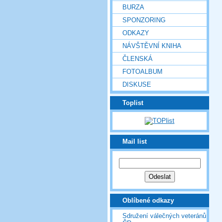
BURZA
SPONZORING
ODKAZY
NÁVŠTĚVNÍ KNIHA
ČLENSKÁ
FOTOALBUM
DISKUSE
Toplist
Mail list
Oblíbené odkazy
Sdružení válečných veteránů