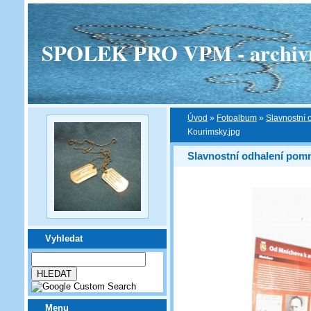
SPOLEK PRO VPM - archivní v
Úvod
»
Fotoalbum
»
Slavnostní 
Kourimsky.jpg
Slavnostní odhalení pomn
Vyhledat
Menu