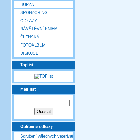
BURZA
SPONZORING
ODKAZY
NÁVŠTĚVNÍ KNIHA
ČLENSKÁ
FOTOALBUM
DISKUSE
Toplist
Mail list
Oblíbené odkazy
Sdružení válečných veteránů