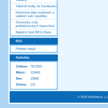
Válečné hroby na Facebooku
Historická data osobností a
událostí naší republiky
Slovenský zväz
protifašistických bojovníkov
Nadační fond REGI Base
RSS
Přehled zdrojů
Statistiky
Celkem:
7872001
Měsíc:
138491
Den:
15868
Online:
121
© 2026 eStránky.cz