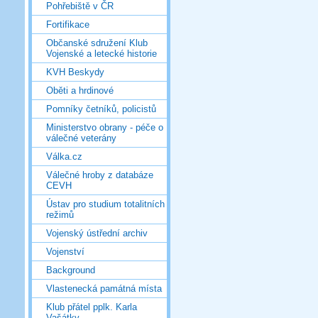
Pohřebiště v ČR
Fortifikace
Občanské sdružení Klub
Vojenské a letecké historie
KVH Beskydy
Oběti a hrdinové
Pomníky četníků, policistů
Ministerstvo obrany - péče o
válečné veterány
Válka.cz
Válečné hroby z databáze
CEVH
Ústav pro studium totalitních
režimů
Vojenský ústřední archiv
Vojenství
Background
Vlastenecká památná místa
Klub přátel pplk. Karla
Vašátky