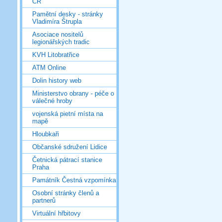
ČR
Pamětní desky - stránky
Vladimíra Štrupla
Asociace nositelů
legionářských tradic
KVH Litobratřice
ATM Online
Dolin history web
Ministerstvo obrany - péče o
válečné hroby
vojenská pietní místa na
mapě
Hloubkaři
Občanské sdružení Lidice
Četnická pátrací stanice
Praha
Památník Čestná vzpomínka
Osobní stránky členů a
partnerů
Virtuální hřbitovy