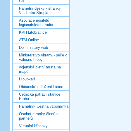
ČR
Pamětní desky - stránky
Vladimíra Štrupla
Asociace nositelů
legionářských tradic
KVH Litobratřice
ATM Online
Dolin history web
Ministerstvo obrany - péče o
válečné hroby
vojenská pietní místa na
mapě
Hloubkaři
Občanské sdružení Lidice
Četnická pátrací stanice
Praha
Památník Čestná vzpomínka
Osobní stránky členů a
partnerů
Virtuální hřbitovy