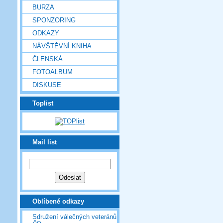
BURZA
SPONZORING
ODKAZY
NÁVŠTĚVNÍ KNIHA
ČLENSKÁ
FOTOALBUM
DISKUSE
Toplist
Mail list
Oblíbené odkazy
Sdružení válečných veteránů