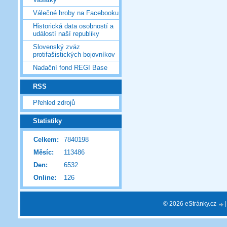
Válečné hroby na Facebooku
Historická data osobností a
událostí naší republiky
Slovenský zväz
protifašistických bojovníkov
Nadační fond REGI Base
RSS
Přehled zdrojů
Statistiky
Celkem:
7840198
Měsíc:
113486
Den:
6532
Online:
126
© 2026 eStránky.cz