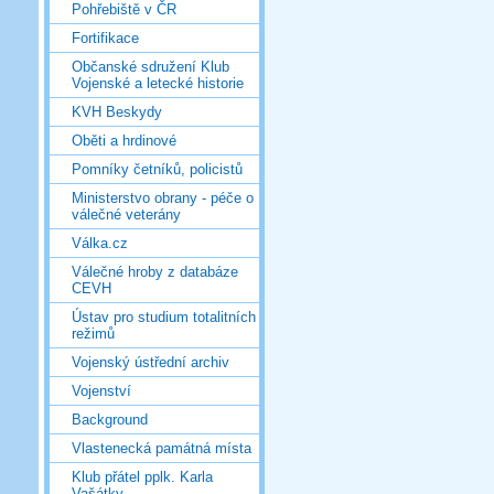
Pohřebiště v ČR
Fortifikace
Občanské sdružení Klub
Vojenské a letecké historie
KVH Beskydy
Oběti a hrdinové
Pomníky četníků, policistů
Ministerstvo obrany - péče o
válečné veterány
Válka.cz
Válečné hroby z databáze
CEVH
Ústav pro studium totalitních
režimů
Vojenský ústřední archiv
Vojenství
Background
Vlastenecká památná místa
Klub přátel pplk. Karla
Vašátky