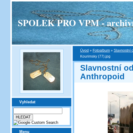
SPOLEK PRO VPM - archivní v
Úvod
»
Fotoalbum
»
Slavnostní 
Kourimsky (77).jpg
Slavnostní o
Anthropoid
Vyhledat
Menu