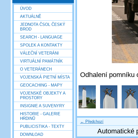
ÚVOD
AKTUÁLNĚ
JEDNOTA ČSOL ČESKÝ
BROD
SEARCH - LANGUAGE
SPOLEK A KONTAKTY
VÁLEČNÍ VETERÁNI
VIRTUÁLNÍ PAMÁTNÍK
O VETERÁNECH
Odhalení pomníku o
VOJENSKÁ PIETNÍ MÍSTA
GEOCACHING - MAPY
VOJENSKÉ OBJEKTY A
PROSTORY
INSIGNIE A SUVENYRY
HISTORIE - GALERIE
HRDINŮ
← Předchozí
PUBLICISTIKA - TEXTY
Automatické 
DOWNLOAD