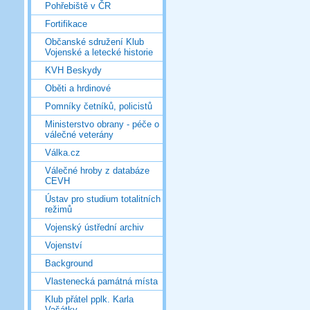
Pohřebiště v ČR
Fortifikace
Občanské sdružení Klub
Vojenské a letecké historie
KVH Beskydy
Oběti a hrdinové
Pomníky četníků, policistů
Ministerstvo obrany - péče o
válečné veterány
Válka.cz
Válečné hroby z databáze
CEVH
Ústav pro studium totalitních
režimů
Vojenský ústřední archiv
Vojenství
Background
Vlastenecká památná místa
Klub přátel pplk. Karla
Vašátky