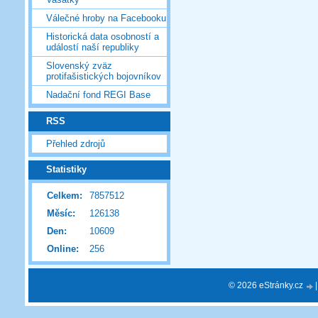
Válečné hroby na Facebooku
Historická data osobností a
událostí naší republiky
Slovenský zväz
protifašistických bojovníkov
Nadační fond REGI Base
RSS
Přehled zdrojů
Statistiky
Celkem:
7857512
Měsíc:
126138
Den:
10609
Online:
256
© 2026 eStránky.cz