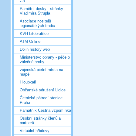
ČR
Pamětní desky - stránky
Vladimíra Štrupla
Asociace nositelů
legionářských tradic
KVH Litobratřice
ATM Online
Dolin history web
Ministerstvo obrany - péče o
válečné hroby
vojenská pietní místa na
mapě
Hloubkaři
Občanské sdružení Lidice
Četnická pátrací stanice
Praha
Památník Čestná vzpomínka
Osobní stránky členů a
partnerů
Virtuální hřbitovy