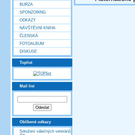
BURZA
SPONZORING
ODKAZY
NÁVŠTĚVNÍ KNIHA
ČLENSKÁ
FOTOALBUM
DISKUSE
Toplist
Mail list
Oblíbené odkazy
Sdružení válečných veteránů