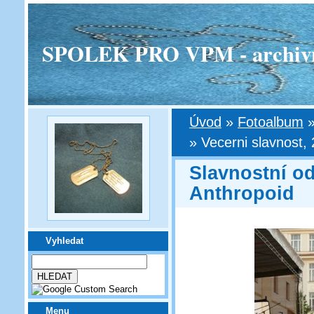
SPOLEK PRO VPM - archivní v
Úvod
»
Fotoalbum
»
Vecerni slavnost, 
Slavnostní o
Anthropoid
Vyhledat
Menu