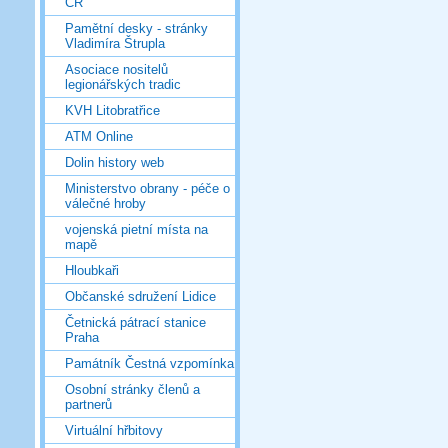
ČR
Pamětní desky - stránky
Vladimíra Štrupla
Asociace nositelů
legionářských tradic
KVH Litobratřice
ATM Online
Dolin history web
Ministerstvo obrany - péče o
válečné hroby
vojenská pietní místa na
mapě
Hloubkaři
Občanské sdružení Lidice
Četnická pátrací stanice
Praha
Památník Čestná vzpomínka
Osobní stránky členů a
partnerů
Virtuální hřbitovy