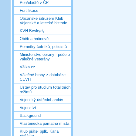
Pohřebiště v ČR
Fortifikace
Občanské sdružení Klub
Vojenské a letecké historie
KVH Beskydy
Oběti a hrdinové
Pomníky četníků, policistů
Ministerstvo obrany - péče o
válečné veterány
Válka.cz
Válečné hroby z databáze
CEVH
Ústav pro studium totalitních
režimů
Vojenský ústřední archiv
Vojenství
Background
Vlastenecká památná místa
Klub přátel pplk. Karla
Vašátky