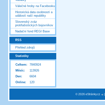
Válečné hroby na Facebooku
Historická data osobností a
událostí naší republiky
Slovenský zväz
protifašistických bojovníkov
Nadační fond REGI Base
RSS
Přehled zdrojů
Statistiky
Celkem:
7840924
Měsíc:
113926
Den:
6604
Online:
120
© 2026 eStránky.cz