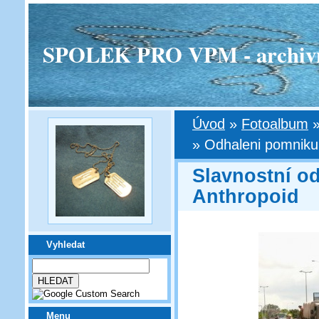
SPOLEK PRO VPM - archivní v
Úvod
»
Fotoalbum
»
Odhaleni pomniku,
Slavnostní o
Anthropoid
Vyhledat
Menu