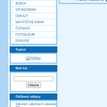
BURZA
SPONZORING
ODKAZY
NÁVŠTĚVNÍ KNIHA
ČLENSKÁ
FOTOALBUM
DISKUSE
Toplist
Mail list
Oblíbené odkazy
Sdružení válečných veteránů