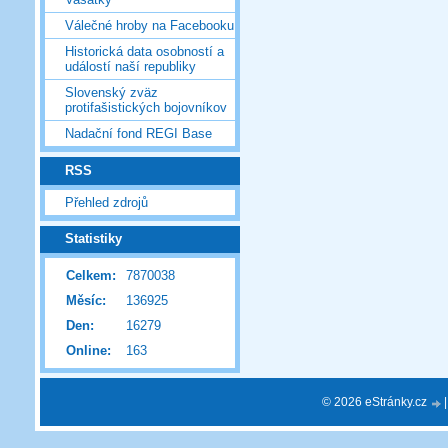
Válečné hroby na Facebooku
Historická data osobností a
událostí naší republiky
Slovenský zväz
protifašistických bojovníkov
Nadační fond REGI Base
RSS
Přehled zdrojů
Statistiky
Celkem:
7870038
Měsíc:
136925
Den:
16279
Online:
163
© 2026 eStránky.cz