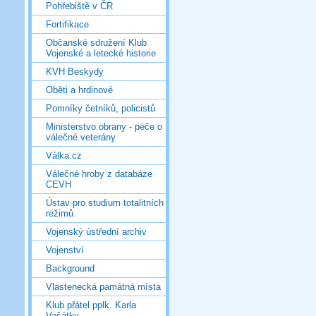
Pohřebiště v ČR
Fortifikace
Občanské sdružení Klub
Vojenské a letecké historie
KVH Beskydy
Oběti a hrdinové
Pomníky četníků, policistů
Ministerstvo obrany - péče o
válečné veterány
Válka.cz
Válečné hroby z databáze
CEVH
Ústav pro studium totalitních
režimů
Vojenský ústřední archiv
Vojenství
Background
Vlastenecká památná místa
Klub přátel pplk. Karla
Vašátky