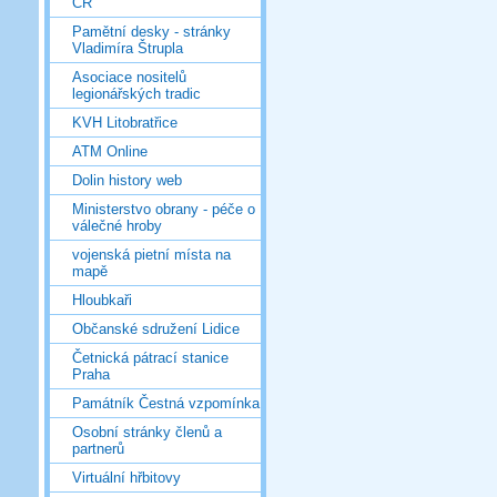
ČR
Pamětní desky - stránky
Vladimíra Štrupla
Asociace nositelů
legionářských tradic
KVH Litobratřice
ATM Online
Dolin history web
Ministerstvo obrany - péče o
válečné hroby
vojenská pietní místa na
mapě
Hloubkaři
Občanské sdružení Lidice
Četnická pátrací stanice
Praha
Památník Čestná vzpomínka
Osobní stránky členů a
partnerů
Virtuální hřbitovy