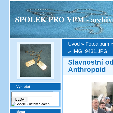
SPOLEK PRO VPM - archivní v
Úvod
»
Fotoalbum
»
IMG_9431.JPG
Slavnostní o
Anthropoid
Vyhledat
Menu