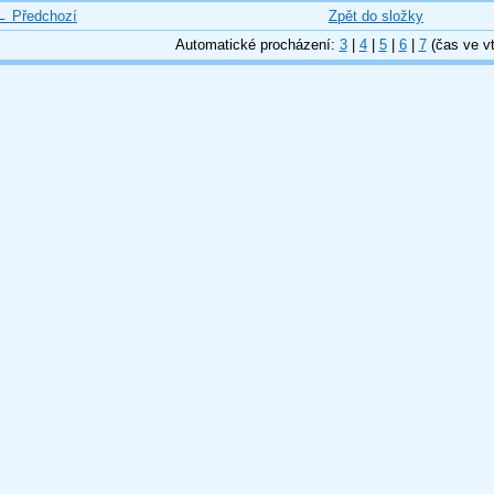
← Předchozí
Zpět do složky
Automatické procházení:
3
|
4
|
5
|
6
|
7
(čas ve vt