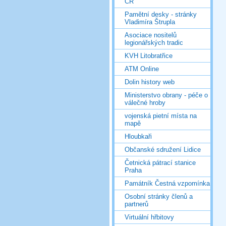
ČR
Pamětní desky - stránky
Vladimíra Štrupla
Asociace nositelů
legionářských tradic
KVH Litobratřice
ATM Online
Dolin history web
Ministerstvo obrany - péče o
válečné hroby
vojenská pietní místa na
mapě
Hloubkaři
Občanské sdružení Lidice
Četnická pátrací stanice
Praha
Památník Čestná vzpomínka
Osobní stránky členů a
partnerů
Virtuální hřbitovy