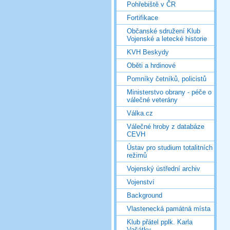
Pohřebiště v ČR
Fortifikace
Občanské sdružení Klub
Vojenské a letecké historie
KVH Beskydy
Oběti a hrdinové
Pomníky četníků, policistů
Ministerstvo obrany - péče o
válečné veterány
Válka.cz
Válečné hroby z databáze
CEVH
Ústav pro studium totalitních
režimů
Vojenský ústřední archiv
Vojenství
Background
Vlastenecká památná místa
Klub přátel pplk. Karla
Vašátky