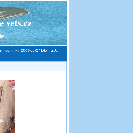
 vets.cz
ni pomniku, 2009-05-27 foto ing. A.