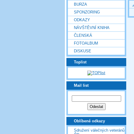
BURZA
SPONZORING
ODKAZY
NÁVŠTĚVNÍ KNIHA
ČLENSKÁ
FOTOALBUM
DISKUSE
Toplist
Mail list
Oblíbené odkazy
Sdružení válečných veteránů