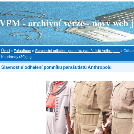
 - archivní verze - nový web je
Úvod
»
Fotoalbum
»
Slavnostní odhalení pomníku parašutistů Anthropoid
»
Odhale
Kourimsky (30).jpg
Slavnostní odhalení pomníku parašutistů Anthropoid