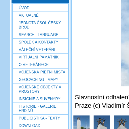
ÚVOD
AKTUÁLNĚ
JEDNOTA ČSOL ČESKÝ
BROD
SEARCH - LANGUAGE
SPOLEK A KONTAKTY
VÁLEČNÍ VETERÁNI
VIRTUÁLNÍ PAMÁTNÍK
O VETERÁNECH
VOJENSKÁ PIETNÍ MÍSTA
GEOCACHING - MAPY
VOJENSKÉ OBJEKTY A
PROSTORY
Slavnostní odhalen
INSIGNIE A SUVENYRY
Praze (c) Vladimír 
HISTORIE - GALERIE
HRDINŮ
PUBLICISTIKA - TEXTY
DOWNLOAD