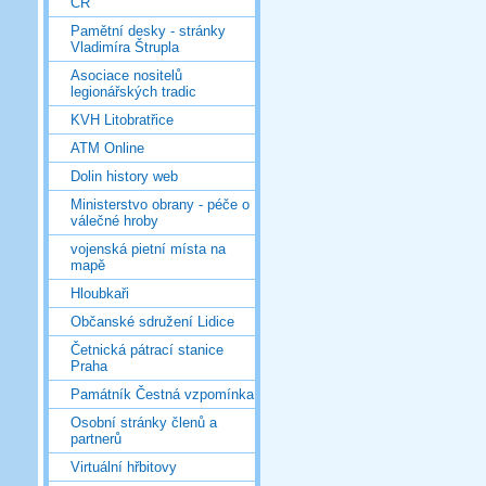
ČR
Pamětní desky - stránky
Vladimíra Štrupla
Asociace nositelů
legionářských tradic
KVH Litobratřice
ATM Online
Dolin history web
Ministerstvo obrany - péče o
válečné hroby
vojenská pietní místa na
mapě
Hloubkaři
Občanské sdružení Lidice
Četnická pátrací stanice
Praha
Památník Čestná vzpomínka
Osobní stránky členů a
partnerů
Virtuální hřbitovy