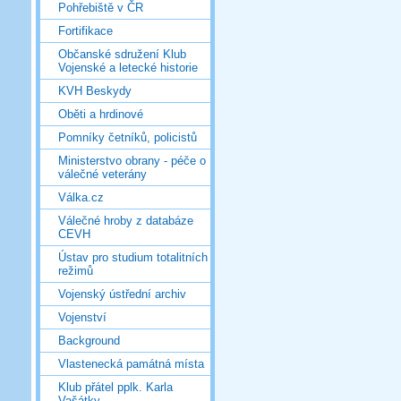
Pohřebiště v ČR
Fortifikace
Občanské sdružení Klub
Vojenské a letecké historie
KVH Beskydy
Oběti a hrdinové
Pomníky četníků, policistů
Ministerstvo obrany - péče o
válečné veterány
Válka.cz
Válečné hroby z databáze
CEVH
Ústav pro studium totalitních
režimů
Vojenský ústřední archiv
Vojenství
Background
Vlastenecká památná místa
Klub přátel pplk. Karla
Vašátky