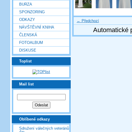
BURZA
SPONZORING
ODKAZY
← Předchozí
NÁVŠTĚVNÍ KNIHA
Automatické 
ČLENSKÁ
FOTOALBUM
DISKUSE
Toplist
Mail list
Oblíbené odkazy
Sdružení válečných veteránů