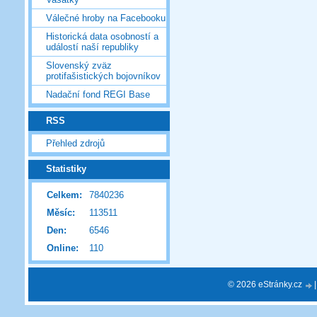
Válečné hroby na Facebooku
Historická data osobností a
událostí naší republiky
Slovenský zväz
protifašistických bojovníkov
Nadační fond REGI Base
RSS
Přehled zdrojů
Statistiky
Celkem:
7840236
Měsíc:
113511
Den:
6546
Online:
110
© 2026 eStránky.cz