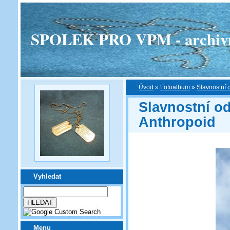
SPOLEK PRO VPM - archivní v
Úvod
»
Fotoalbum
»
Slavnostní 
Slavnostní o
Anthropoid
Vyhledat
Menu