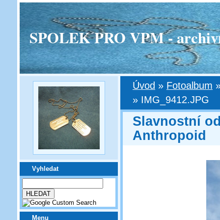
SPOLEK PRO VPM - archivní v
Úvod
»
Fotoalbum
»
IMG_9412.JPG
Slavnostní o
Anthropoid
Vyhledat
Menu