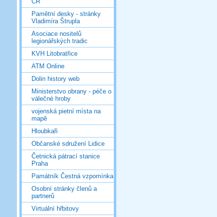
ČR
Pamětní desky - stránky
Vladimíra Štrupla
Asociace nositelů
legionářských tradic
KVH Litobratřice
ATM Online
Dolin history web
Ministerstvo obrany - péče o
válečné hroby
vojenská pietní místa na
mapě
Hloubkaři
Občanské sdružení Lidice
Četnická pátrací stanice
Praha
Památník Čestná vzpomínka
Osobní stránky členů a
partnerů
Virtuální hřbitovy