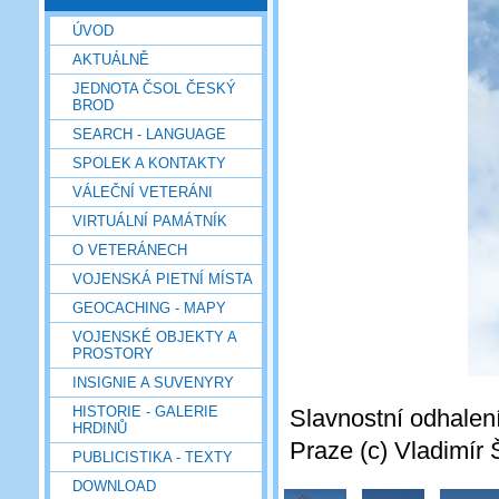
ÚVOD
AKTUÁLNĚ
JEDNOTA ČSOL ČESKÝ
BROD
SEARCH - LANGUAGE
SPOLEK A KONTAKTY
VÁLEČNÍ VETERÁNI
VIRTUÁLNÍ PAMÁTNÍK
O VETERÁNECH
VOJENSKÁ PIETNÍ MÍSTA
GEOCACHING - MAPY
VOJENSKÉ OBJEKTY A
PROSTORY
INSIGNIE A SUVENYRY
HISTORIE - GALERIE
Slavnostní odhalen
HRDINŮ
Praze (c) Vladimír 
PUBLICISTIKA - TEXTY
DOWNLOAD