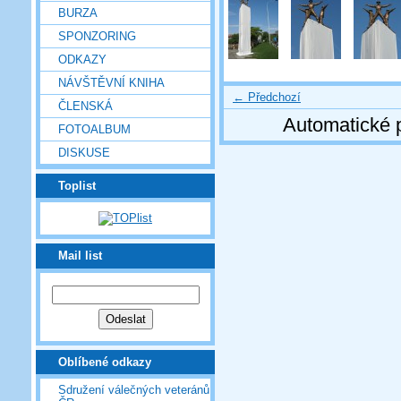
BURZA
SPONZORING
ODKAZY
NÁVŠTĚVNÍ KNIHA
← Předchozí
ČLENSKÁ
Automatické 
FOTOALBUM
DISKUSE
Toplist
Mail list
Oblíbené odkazy
Sdružení válečných veteránů