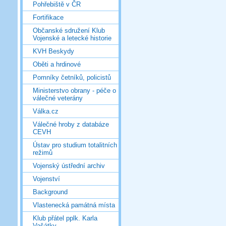
Pohřebiště v ČR
Fortifikace
Občanské sdružení Klub
Vojenské a letecké historie
KVH Beskydy
Oběti a hrdinové
Pomníky četníků, policistů
Ministerstvo obrany - péče o
válečné veterány
Válka.cz
Válečné hroby z databáze
CEVH
Ústav pro studium totalitních
režimů
Vojenský ústřední archiv
Vojenství
Background
Vlastenecká památná místa
Klub přátel pplk. Karla
Vašátky