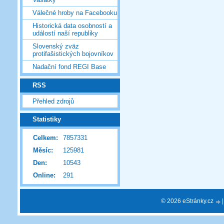
Válečné hroby na Facebooku
Historická data osobností a
událostí naší republiky
Slovenský zväz
protifašistických bojovníkov
Nadační fond REGI Base
RSS
Přehled zdrojů
Statistiky
Celkem:
7857331
Měsíc:
125981
Den:
10543
Online:
291
© 2026 eStránky.cz