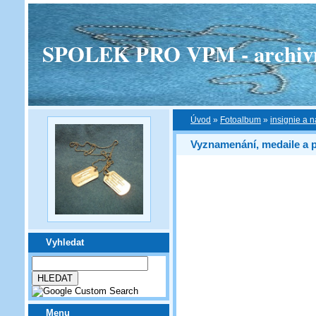
SPOLEK PRO VPM - archivní v
Úvod
»
Fotoalbum
»
insignie a n
Vyznamenání, medaile a 
Vyhledat
Menu