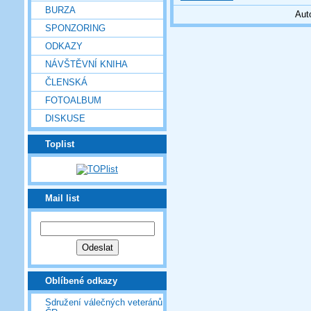
BURZA
Aut
SPONZORING
ODKAZY
NÁVŠTĚVNÍ KNIHA
ČLENSKÁ
FOTOALBUM
DISKUSE
Toplist
Mail list
Oblíbené odkazy
Sdružení válečných veteránů