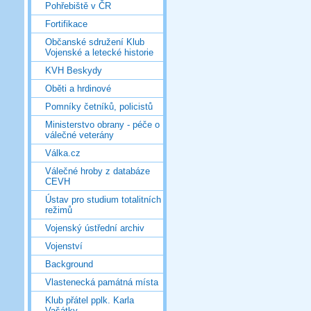
Pohřebiště v ČR
Fortifikace
Občanské sdružení Klub
Vojenské a letecké historie
KVH Beskydy
Oběti a hrdinové
Pomníky četníků, policistů
Ministerstvo obrany - péče o
válečné veterány
Válka.cz
Válečné hroby z databáze
CEVH
Ústav pro studium totalitních
režimů
Vojenský ústřední archiv
Vojenství
Background
Vlastenecká památná místa
Klub přátel pplk. Karla
Vašátky