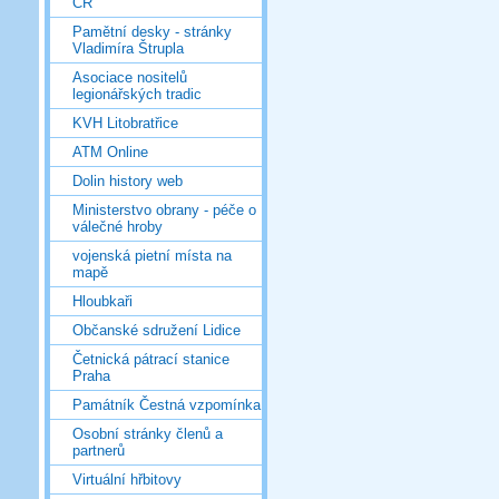
ČR
Pamětní desky - stránky
Vladimíra Štrupla
Asociace nositelů
legionářských tradic
KVH Litobratřice
ATM Online
Dolin history web
Ministerstvo obrany - péče o
válečné hroby
vojenská pietní místa na
mapě
Hloubkaři
Občanské sdružení Lidice
Četnická pátrací stanice
Praha
Památník Čestná vzpomínka
Osobní stránky členů a
partnerů
Virtuální hřbitovy