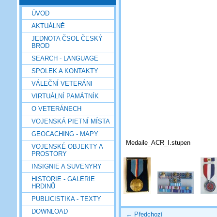
ÚVOD
AKTUÁLNĚ
JEDNOTA ČSOL ČESKÝ
BROD
SEARCH - LANGUAGE
SPOLEK A KONTAKTY
VÁLEČNÍ VETERÁNI
VIRTUÁLNÍ PAMÁTNÍK
O VETERÁNECH
VOJENSKÁ PIETNÍ MÍSTA
GEOCACHING - MAPY
Medaile_ACR_I.stupen
VOJENSKÉ OBJEKTY A
PROSTORY
INSIGNIE A SUVENYRY
HISTORIE - GALERIE
HRDINŮ
PUBLICISTIKA - TEXTY
DOWNLOAD
← Předchozí