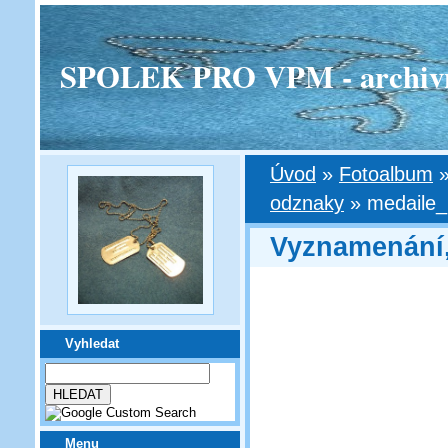
SPOLEK PRO VPM - archivní v
Úvod
»
Fotoalbum
odznaky
»
medaile_
Vyznamenání,
Vyhledat
Menu