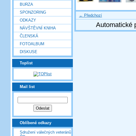
BURZA
SPONZORING
← Předchozí
ODKAZY
Automatické 
NÁVŠTĚVNÍ KNIHA
ČLENSKÁ
FOTOALBUM
DISKUSE
Toplist
Mail list
Oblíbené odkazy
Sdružení válečných veteránů