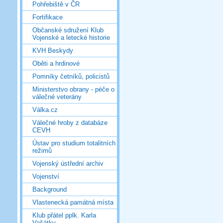
Pohřebiště v ČR
Fortifikace
Občanské sdružení Klub
Vojenské a letecké historie
KVH Beskydy
Oběti a hrdinové
Pomníky četníků, policistů
Ministerstvo obrany - péče o
válečné veterány
Válka.cz
Válečné hroby z databáze
CEVH
Ústav pro studium totalitních
režimů
Vojenský ústřední archiv
Vojenství
Background
Vlastenecká památná místa
Klub přátel pplk. Karla
Vašátky