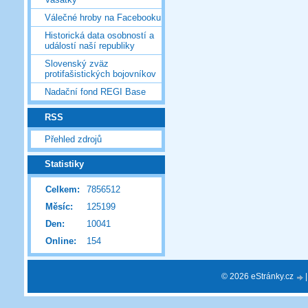
Válečné hroby na Facebooku
Historická data osobností a
událostí naší republiky
Slovenský zväz
protifašistických bojovníkov
Nadační fond REGI Base
RSS
Přehled zdrojů
Statistiky
Celkem:
7856512
Měsíc:
125199
Den:
10041
Online:
154
© 2026 eStránky.cz