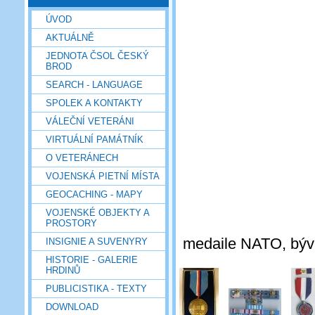
ÚVOD
AKTUÁLNĚ
JEDNOTA ČSOL ČESKÝ
BROD
SEARCH - LANGUAGE
SPOLEK A KONTAKTY
VÁLEČNÍ VETERÁNI
VIRTUÁLNÍ PAMÁTNÍK
O VETERÁNECH
VOJENSKÁ PIETNÍ MÍSTA
GEOCACHING - MAPY
VOJENSKÉ OBJEKTY A
PROSTORY
medaile NATO, býv
INSIGNIE A SUVENYRY
HISTORIE - GALERIE
HRDINŮ
PUBLICISTIKA - TEXTY
DOWNLOAD