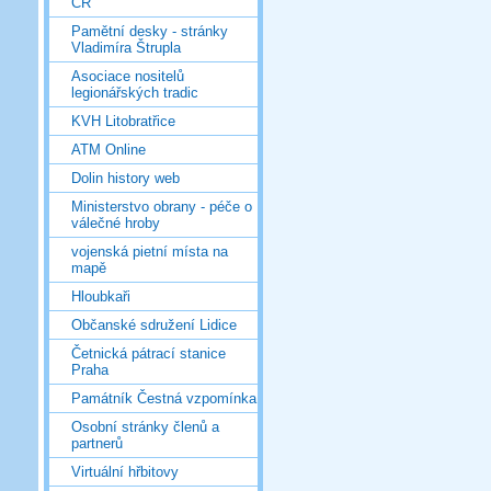
ČR
Pamětní desky - stránky
Vladimíra Štrupla
Asociace nositelů
legionářských tradic
KVH Litobratřice
ATM Online
Dolin history web
Ministerstvo obrany - péče o
válečné hroby
vojenská pietní místa na
mapě
Hloubkaři
Občanské sdružení Lidice
Četnická pátrací stanice
Praha
Památník Čestná vzpomínka
Osobní stránky členů a
partnerů
Virtuální hřbitovy