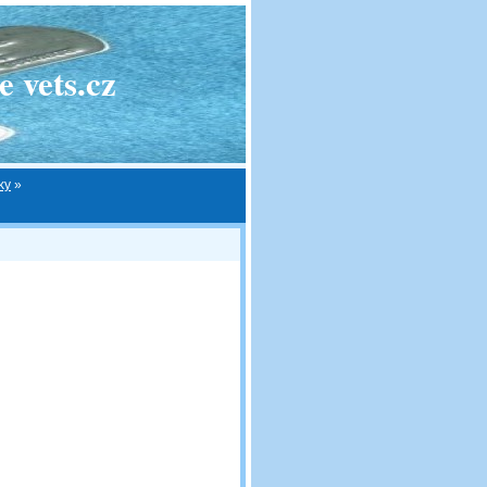
 vets.cz
ky
»