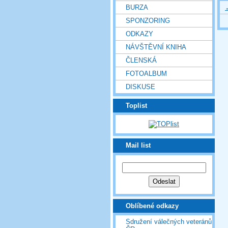
BURZA
SPONZORING
ODKAZY
NÁVŠTĚVNÍ KNIHA
ČLENSKÁ
FOTOALBUM
DISKUSE
Toplist
Mail list
Oblíbené odkazy
Sdružení válečných veteránů