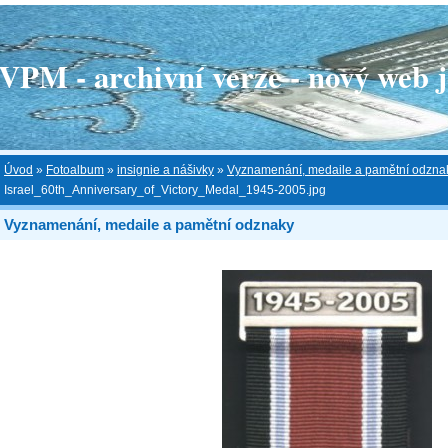
 - archivní verze - nový web je
Úvod
»
Fotoalbum
»
insignie a nášivky
»
Vyznamenání, medaile a pamětní odzna
Israel_60th_Anniversary_of_Victory_Medal_1945-2005.jpg
Vyznamenání, medaile a pamětní odznaky