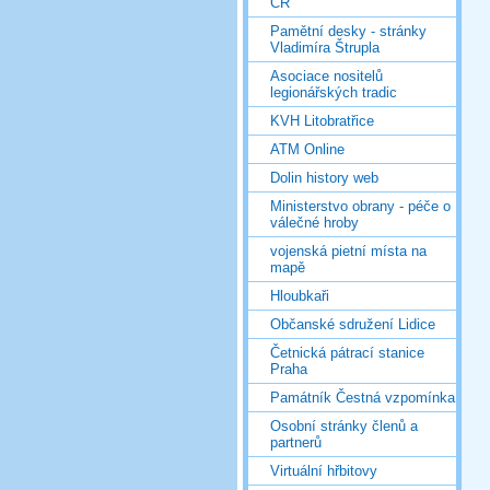
ČR
Pamětní desky - stránky
Vladimíra Štrupla
Asociace nositelů
legionářských tradic
KVH Litobratřice
ATM Online
Dolin history web
Ministerstvo obrany - péče o
válečné hroby
vojenská pietní místa na
mapě
Hloubkaři
Občanské sdružení Lidice
Četnická pátrací stanice
Praha
Památník Čestná vzpomínka
Osobní stránky členů a
partnerů
Virtuální hřbitovy