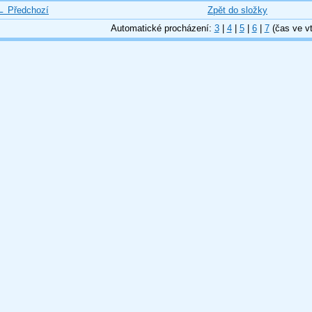
← Předchozí
Zpět do složky
Automatické procházení:
3
|
4
|
5
|
6
|
7
(čas ve vt