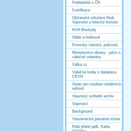
Pohřebiště v ČR
Fortifikace
Občanské sdružení Klub
Vojenské a letecké historie
KVH Beskydy
Oběti a hrdinové
Pomníky četníků, policistů
Ministerstvo obrany - péče o
válečné veterány
Válka.cz
Válečné hroby z databáze
CEVH
Ústav pro studium totalitních
režimů
Vojenský ústřední archiv
Vojenství
Background
Vlastenecká památná místa
Klub přátel pplk. Karla
Vašátky