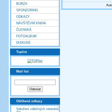
BURZA
Aut
SPONZORING
ODKAZY
NÁVŠTĚVNÍ KNIHA
ČLENSKÁ
FOTOALBUM
DISKUSE
Toplist
Mail list
Oblíbené odkazy
Sdružení válečných veteránů