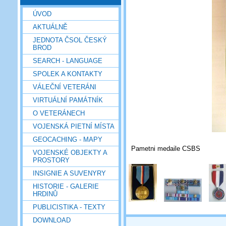
ÚVOD
AKTUÁLNĚ
JEDNOTA ČSOL ČESKÝ
BROD
SEARCH - LANGUAGE
SPOLEK A KONTAKTY
VÁLEČNÍ VETERÁNI
VIRTUÁLNÍ PAMÁTNÍK
O VETERÁNECH
VOJENSKÁ PIETNÍ MÍSTA
GEOCACHING - MAPY
Pametni medaile CSBS
VOJENSKÉ OBJEKTY A
PROSTORY
INSIGNIE A SUVENYRY
HISTORIE - GALERIE
HRDINŮ
PUBLICISTIKA - TEXTY
DOWNLOAD