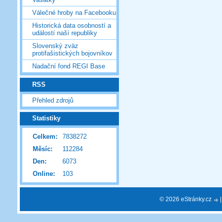
Válečné hroby na Facebooku
Historická data osobností a
událostí naší republiky
Slovenský zväz
protifašistických bojovníkov
Nadační fond REGI Base
RSS
Přehled zdrojů
Statistiky
Celkem:
7838272
Měsíc:
112284
Den:
6073
Online:
103
© 2026 eStránky.cz