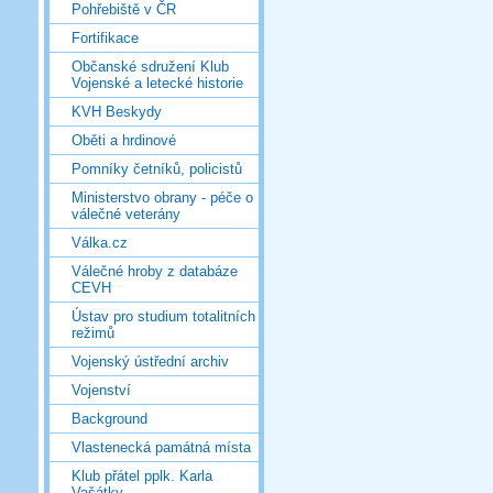
Pohřebiště v ČR
Fortifikace
Občanské sdružení Klub
Vojenské a letecké historie
KVH Beskydy
Oběti a hrdinové
Pomníky četníků, policistů
Ministerstvo obrany - péče o
válečné veterány
Válka.cz
Válečné hroby z databáze
CEVH
Ústav pro studium totalitních
režimů
Vojenský ústřední archiv
Vojenství
Background
Vlastenecká památná místa
Klub přátel pplk. Karla
Vašátky