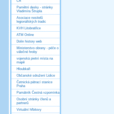
ČR
Pamětní desky - stránky
Vladimíra Štrupla
Asociace nositelů
legionářských tradic
KVH Litobratřice
ATM Online
Dolin history web
Ministerstvo obrany - péče o
válečné hroby
vojenská pietní místa na
mapě
Hloubkaři
Občanské sdružení Lidice
Četnická pátrací stanice
Praha
Památník Čestná vzpomínka
Osobní stránky členů a
partnerů
Virtuální hřbitovy