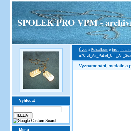
SPOLEK PRO VPM - archivní v
Úvod
»
Fotoalbum
»
insignie a n
u7Civil_Air_Patrol_Unit_Air_S
Vyznamenání, medaile a 
Vyhledat
Menu