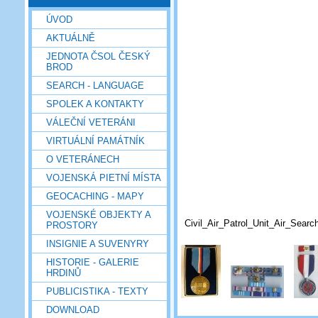
ÚVOD
AKTUÁLNĚ
JEDNOTA ČSOL ČESKÝ
BROD
SEARCH - LANGUAGE
SPOLEK A KONTAKTY
VÁLEČNÍ VETERÁNI
VIRTUÁLNÍ PAMÁTNÍK
O VETERÁNECH
VOJENSKÁ PIETNÍ MÍSTA
GEOCACHING - MAPY
VOJENSKÉ OBJEKTY A
Civil_Air_Patrol_Unit_Air_Sea
PROSTORY
INSIGNIE A SUVENYRY
HISTORIE - GALERIE
HRDINŮ
PUBLICISTIKA - TEXTY
DOWNLOAD