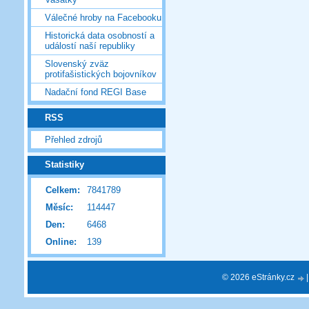
Válečné hroby na Facebooku
Historická data osobností a
událostí naší republiky
Slovenský zväz
protifašistických bojovníkov
Nadační fond REGI Base
RSS
Přehled zdrojů
Statistiky
Celkem:
7841789
Měsíc:
114447
Den:
6468
Online:
139
© 2026 eStránky.cz