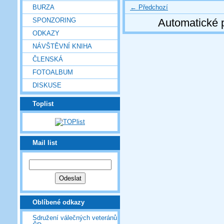
← Předchozí
BURZA
SPONZORING
Automatické 
ODKAZY
NÁVŠTĚVNÍ KNIHA
ČLENSKÁ
FOTOALBUM
DISKUSE
Toplist
Mail list
Oblíbené odkazy
Sdružení válečných veteránů