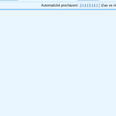
Automatické procházení:
3
|
4
|
5
|
6
|
7
(čas ve vt