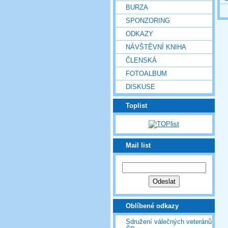
BURZA
SPONZORING
ODKAZY
NÁVŠTĚVNÍ KNIHA
ČLENSKÁ
FOTOALBUM
DISKUSE
Toplist
Mail list
Oblíbené odkazy
Sdružení válečných veteránů