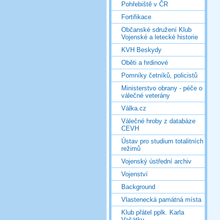
Pohřebiště v ČR
Fortifikace
Občanské sdružení Klub
Vojenské a letecké historie
KVH Beskydy
Oběti a hrdinové
Pomníky četníků, policistů
Ministerstvo obrany - péče o
válečné veterány
Válka.cz
Válečné hroby z databáze
CEVH
Ústav pro studium totalitních
režimů
Vojenský ústřední archiv
Vojenství
Background
Vlastenecká památná místa
Klub přátel pplk. Karla
Vašátky