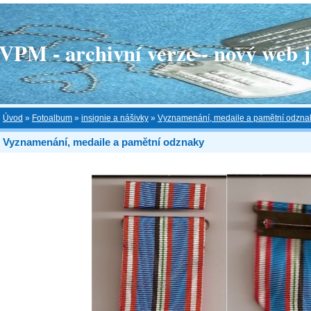
 - archivní verze - nový web je
Úvod
»
Fotoalbum
»
insignie a nášivky
»
Vyznamenání, medaile a pamětní odzna
Vyznamenání, medaile a pamětní odznaky