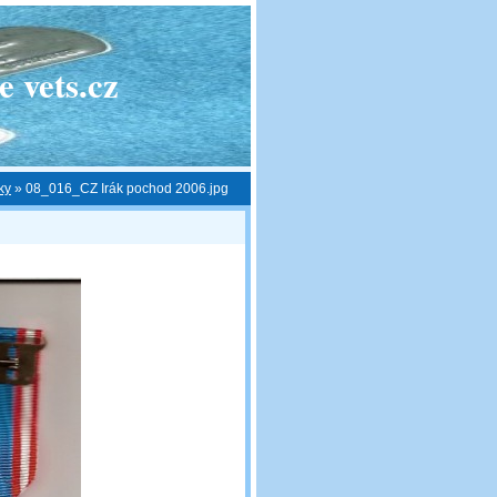
 vets.cz
ky
»
08_016_CZ Irák pochod 2006.jpg