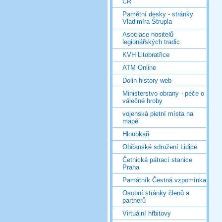
ČR
Pamětní desky - stránky
Vladimíra Štrupla
Asociace nositelů
legionářských tradic
KVH Litobratřice
ATM Online
Dolin history web
Ministerstvo obrany - péče o
válečné hroby
vojenská pietní místa na
mapě
Hloubkaři
Občanské sdružení Lidice
Četnická pátrací stanice
Praha
Památník Čestná vzpomínka
Osobní stránky členů a
partnerů
Virtuální hřbitovy