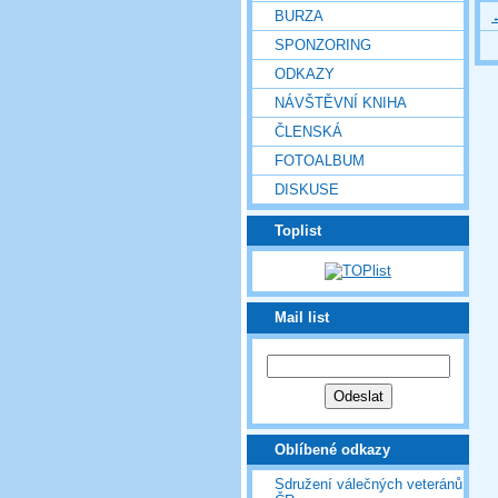
BURZA
SPONZORING
ODKAZY
NÁVŠTĚVNÍ KNIHA
ČLENSKÁ
FOTOALBUM
DISKUSE
Toplist
Mail list
Oblíbené odkazy
Sdružení válečných veteránů