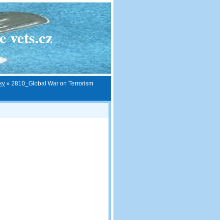
 vets.cz
ky
»
2810_Global War on Terrorism