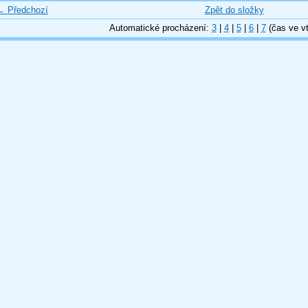
← Předchozí
Zpět do složky
Automatické procházení:
3
|
4
|
5
|
6
|
7
(čas ve vt