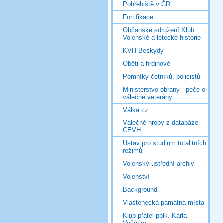
Pohřebiště v ČR
Fortifikace
Občanské sdružení Klub
Vojenské a letecké historie
KVH Beskydy
Oběti a hrdinové
Pomníky četníků, policistů
Ministerstvo obrany - péče o
válečné veterány
Válka.cz
Válečné hroby z databáze
CEVH
Ústav pro studium totalitních
režimů
Vojenský ústřední archiv
Vojenství
Background
Vlastenecká památná místa
Klub přátel pplk. Karla
Vašátky