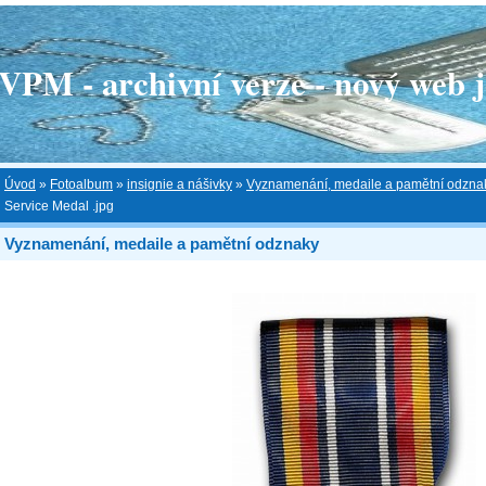
 - archivní verze - nový web je
Úvod
»
Fotoalbum
»
insignie a nášivky
»
Vyznamenání, medaile a pamětní odzna
Service Medal .jpg
Vyznamenání, medaile a pamětní odznaky