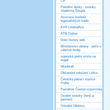
ČR
Pamětní desky - stránky
Vladimíra Štrupla
Asociace nositelů
legionářských tradic
KVH Litobratřice
ATM Online
Dolin history web
Ministerstvo obrany - péče o
válečné hroby
vojenská pietní místa na
mapě
Hloubkaři
Občanské sdružení Lidice
Četnická pátrací stanice
Praha
Památník Čestná vzpomínka
Osobní stránky členů a
partnerů
Virtuální hřbitovy