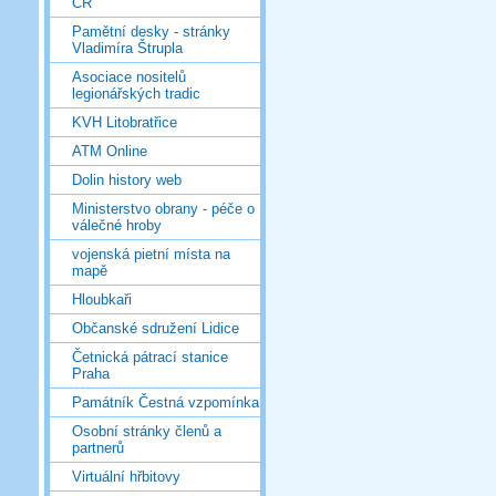
ČR
Pamětní desky - stránky
Vladimíra Štrupla
Asociace nositelů
legionářských tradic
KVH Litobratřice
ATM Online
Dolin history web
Ministerstvo obrany - péče o
válečné hroby
vojenská pietní místa na
mapě
Hloubkaři
Občanské sdružení Lidice
Četnická pátrací stanice
Praha
Památník Čestná vzpomínka
Osobní stránky členů a
partnerů
Virtuální hřbitovy