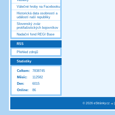
Válečné hroby na Facebooku
Historická data osobností a
událostí naší republiky
Slovenský zväz
protifašistických bojovníkov
Nadační fond REGI Base
RSS
Přehled zdrojů
Statistiky
Celkem:
7838745
Měsíc:
112582
Den:
6015
Online:
86
© 2026 eStránky.cz