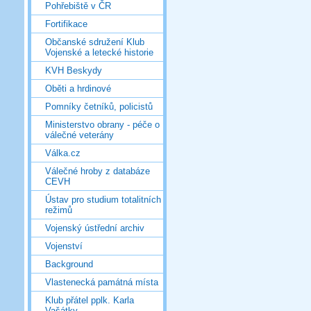
Pohřebiště v ČR
Fortifikace
Občanské sdružení Klub
Vojenské a letecké historie
KVH Beskydy
Oběti a hrdinové
Pomníky četníků, policistů
Ministerstvo obrany - péče o
válečné veterány
Válka.cz
Válečné hroby z databáze
CEVH
Ústav pro studium totalitních
režimů
Vojenský ústřední archiv
Vojenství
Background
Vlastenecká památná místa
Klub přátel pplk. Karla
Vašátky