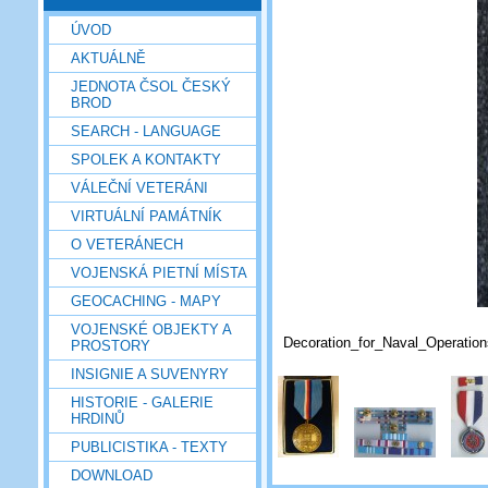
ÚVOD
AKTUÁLNĚ
JEDNOTA ČSOL ČESKÝ
BROD
SEARCH - LANGUAGE
SPOLEK A KONTAKTY
VÁLEČNÍ VETERÁNI
VIRTUÁLNÍ PAMÁTNÍK
O VETERÁNECH
VOJENSKÁ PIETNÍ MÍSTA
GEOCACHING - MAPY
VOJENSKÉ OBJEKTY A
Decoration_for_Naval_Operatio
PROSTORY
INSIGNIE A SUVENYRY
HISTORIE - GALERIE
HRDINŮ
PUBLICISTIKA - TEXTY
DOWNLOAD