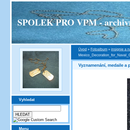
SPOLEK PRO VPM - archivní v
Úvod
»
Fotoalbum
»
insignie a n
Mexico_Decoration_for_Naval_O
Vyznamenání, medaile a 
Vyhledat
Menu