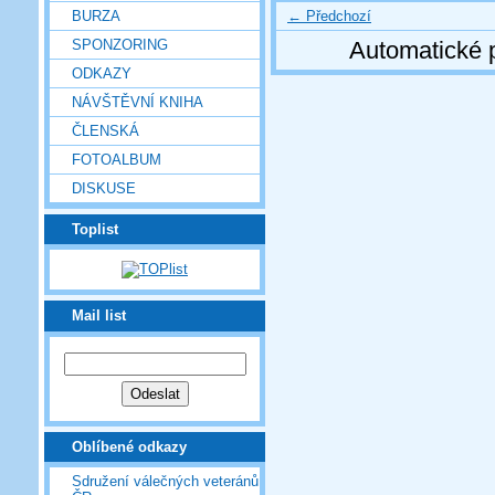
← Předchozí
BURZA
SPONZORING
Automatické 
ODKAZY
NÁVŠTĚVNÍ KNIHA
ČLENSKÁ
FOTOALBUM
DISKUSE
Toplist
Mail list
Oblíbené odkazy
Sdružení válečných veteránů