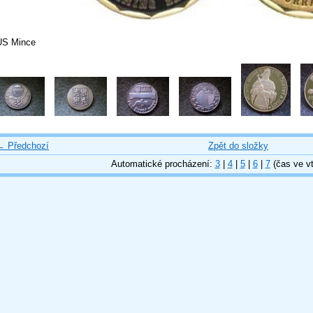
US Mince
← Předchozí
Zpět do složky
Automatické procházení:
3
|
4
|
5
|
6
|
7
(čas ve vt