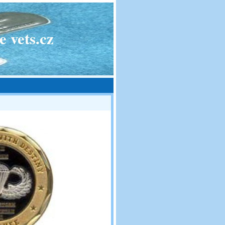
 vets.cz