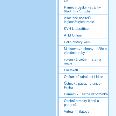
ČR
Pamětní desky - stránky
Vladimíra Štrupla
Asociace nositelů
legionářských tradic
KVH Litobratřice
ATM Online
Dolin history web
Ministerstvo obrany - péče o
válečné hroby
vojenská pietní místa na
mapě
Hloubkaři
Občanské sdružení Lidice
Četnická pátrací stanice
Praha
Památník Čestná vzpomínka
Osobní stránky členů a
partnerů
Virtuální hřbitovy