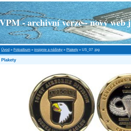
 - archivní verze - nový web je
Úvod
»
Fotoalbum
»
insignie a nášivky
»
Plakety
»
US_07 .jpg
Plakety