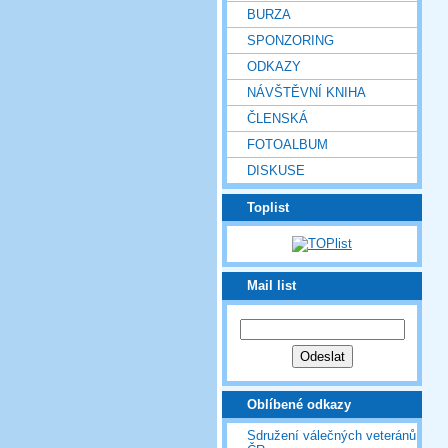
BURZA
SPONZORING
ODKAZY
NÁVŠTĚVNÍ KNIHA
ČLENSKÁ
FOTOALBUM
DISKUSE
Toplist
Mail list
Oblíbené odkazy
Sdružení válečných veteránů