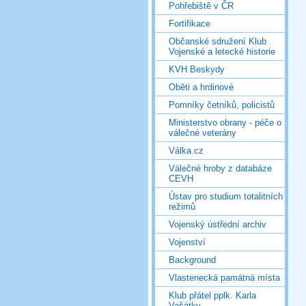
Pohřebiště v ČR
Fortifikace
Občanské sdružení Klub
Vojenské a letecké historie
KVH Beskydy
Oběti a hrdinové
Pomníky četníků, policistů
Ministerstvo obrany - péče o
válečné veterány
Válka.cz
Válečné hroby z databáze
CEVH
Ústav pro studium totalitních
režimů
Vojenský ústřední archiv
Vojenství
Background
Vlastenecká památná místa
Klub přátel pplk. Karla
Vašátky