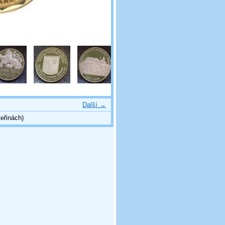
Další →
eřinách)