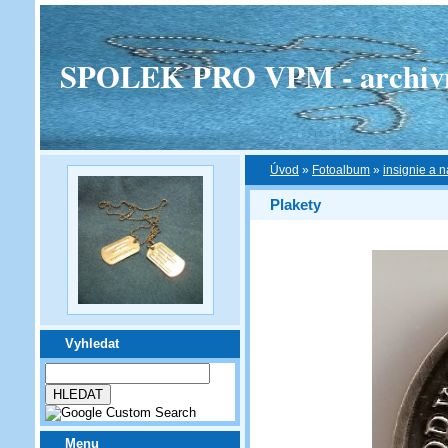
SPOLEK PRO VPM - archivní v
Úvod
»
Fotoalbum
»
insignie a n
Plakety
Vyhledat
Menu