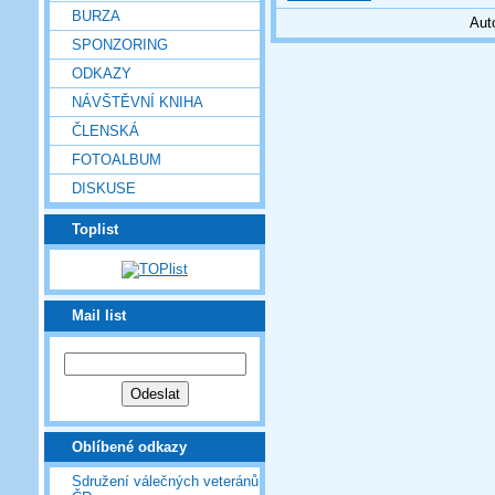
BURZA
Aut
SPONZORING
ODKAZY
NÁVŠTĚVNÍ KNIHA
ČLENSKÁ
FOTOALBUM
DISKUSE
Toplist
Mail list
Oblíbené odkazy
Sdružení válečných veteránů