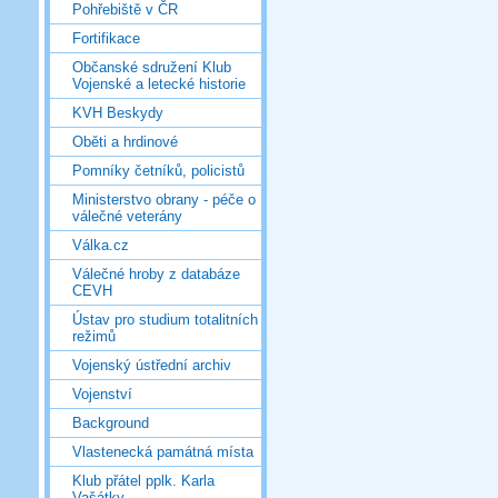
Pohřebiště v ČR
Fortifikace
Občanské sdružení Klub
Vojenské a letecké historie
KVH Beskydy
Oběti a hrdinové
Pomníky četníků, policistů
Ministerstvo obrany - péče o
válečné veterány
Válka.cz
Válečné hroby z databáze
CEVH
Ústav pro studium totalitních
režimů
Vojenský ústřední archiv
Vojenství
Background
Vlastenecká památná místa
Klub přátel pplk. Karla
Vašátky