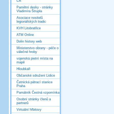
ČR
Pamětní desky - stránky
Vladimíra Štrupla
Asociace nositelů
legionářských tradic
KVH Litobratřice
ATM Online
Dolin history web
Ministerstvo obrany - péče o
válečné hroby
vojenská pietní místa na
mapě
Hloubkaři
Občanské sdružení Lidice
Četnická pátrací stanice
Praha
Památník Čestná vzpomínka
Osobní stránky členů a
partnerů
Virtuální hřbitovy