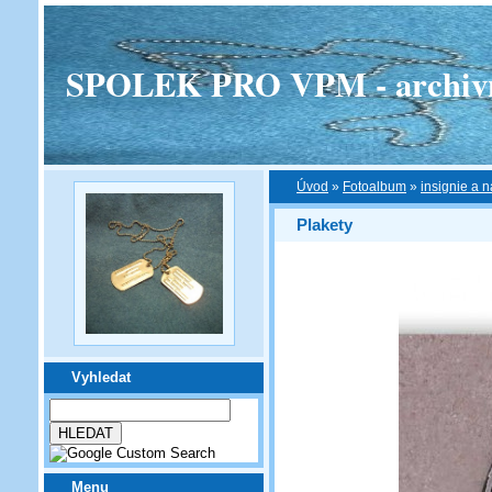
SPOLEK PRO VPM - archivní v
Úvod
»
Fotoalbum
»
insignie a n
Plakety
Vyhledat
Menu