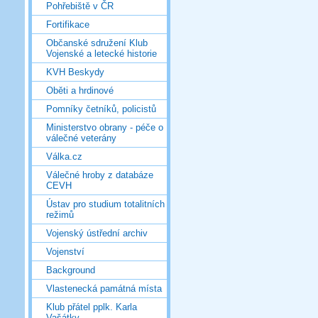
Pohřebiště v ČR
Fortifikace
Občanské sdružení Klub
Vojenské a letecké historie
KVH Beskydy
Oběti a hrdinové
Pomníky četníků, policistů
Ministerstvo obrany - péče o
válečné veterány
Válka.cz
Válečné hroby z databáze
CEVH
Ústav pro studium totalitních
režimů
Vojenský ústřední archiv
Vojenství
Background
Vlastenecká památná místa
Klub přátel pplk. Karla
Vašátky