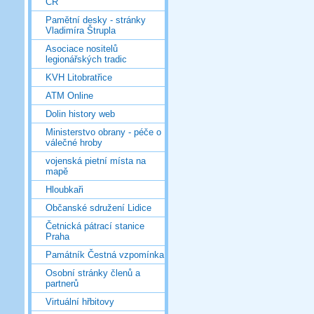
ČR
Pamětní desky - stránky
Vladimíra Štrupla
Asociace nositelů
legionářských tradic
KVH Litobratřice
ATM Online
Dolin history web
Ministerstvo obrany - péče o
válečné hroby
vojenská pietní místa na
mapě
Hloubkaři
Občanské sdružení Lidice
Četnická pátrací stanice
Praha
Památník Čestná vzpomínka
Osobní stránky členů a
partnerů
Virtuální hřbitovy