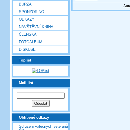
BURZA
Aut
SPONZORING
ODKAZY
NÁVŠTĚVNÍ KNIHA
ČLENSKÁ
FOTOALBUM
DISKUSE
Toplist
Mail list
Oblíbené odkazy
Sdružení válečných veteránů