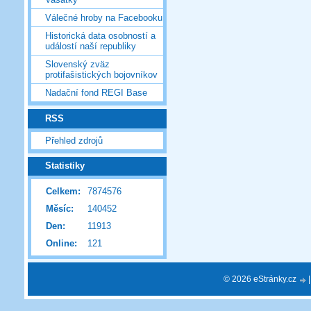
Válečné hroby na Facebooku
Historická data osobností a
událostí naší republiky
Slovenský zväz
protifašistických bojovníkov
Nadační fond REGI Base
RSS
Přehled zdrojů
Statistiky
Celkem:
7874576
Měsíc:
140452
Den:
11913
Online:
121
© 2026 eStránky.cz