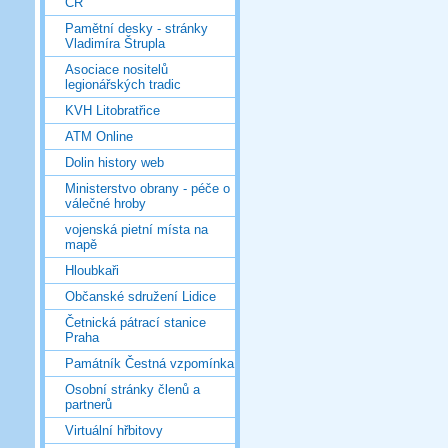
ČR
Pamětní desky - stránky
Vladimíra Štrupla
Asociace nositelů
legionářských tradic
KVH Litobratřice
ATM Online
Dolin history web
Ministerstvo obrany - péče o
válečné hroby
vojenská pietní místa na
mapě
Hloubkaři
Občanské sdružení Lidice
Četnická pátrací stanice
Praha
Památník Čestná vzpomínka
Osobní stránky členů a
partnerů
Virtuální hřbitovy