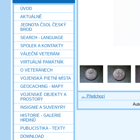
ÚVOD
AKTUÁLNĚ
JEDNOTA ČSOL ČESKÝ
BROD
SEARCH - LANGUAGE
SPOLEK A KONTAKTY
VÁLEČNÍ VETERÁNI
VIRTUÁLNÍ PAMÁTNÍK
O VETERÁNECH
VOJENSKÁ PIETNÍ MÍSTA
GEOCACHING - MAPY
VOJENSKÉ OBJEKTY A
← Předchozí
PROSTORY
Aut
INSIGNIE A SUVENYRY
HISTORIE - GALERIE
HRDINŮ
PUBLICISTIKA - TEXTY
DOWNLOAD