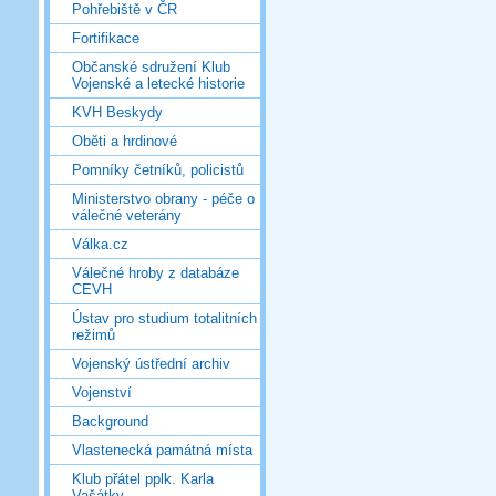
Pohřebiště v ČR
Fortifikace
Občanské sdružení Klub
Vojenské a letecké historie
KVH Beskydy
Oběti a hrdinové
Pomníky četníků, policistů
Ministerstvo obrany - péče o
válečné veterány
Válka.cz
Válečné hroby z databáze
CEVH
Ústav pro studium totalitních
režimů
Vojenský ústřední archiv
Vojenství
Background
Vlastenecká památná místa
Klub přátel pplk. Karla
Vašátky