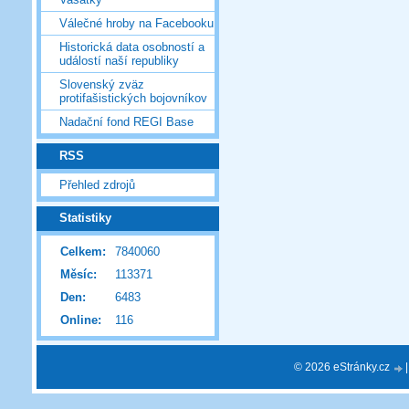
Válečné hroby na Facebooku
Historická data osobností a
událostí naší republiky
Slovenský zväz
protifašistických bojovníkov
Nadační fond REGI Base
RSS
Přehled zdrojů
Statistiky
Celkem:
7840060
Měsíc:
113371
Den:
6483
Online:
116
© 2026 eStránky.cz