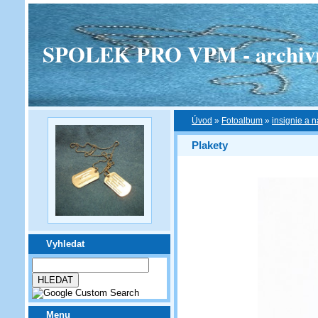
SPOLEK PRO VPM - archivní v
Úvod
»
Fotoalbum
»
insignie a n
Plakety
Vyhledat
Menu