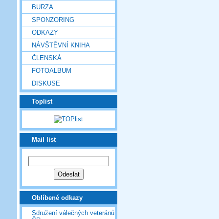
BURZA
SPONZORING
ODKAZY
NÁVŠTĚVNÍ KNIHA
ČLENSKÁ
FOTOALBUM
DISKUSE
Toplist
Mail list
Oblíbené odkazy
Sdružení válečných veteránů