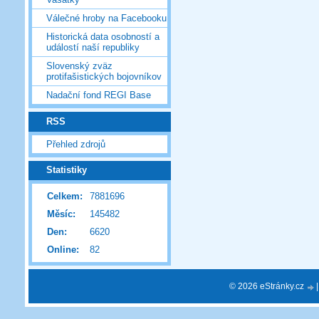
Válečné hroby na Facebooku
Historická data osobností a
událostí naší republiky
Slovenský zväz
protifašistických bojovníkov
Nadační fond REGI Base
RSS
Přehled zdrojů
Statistiky
Celkem:
7881696
Měsíc:
145482
Den:
6620
Online:
82
© 2026 eStránky.cz