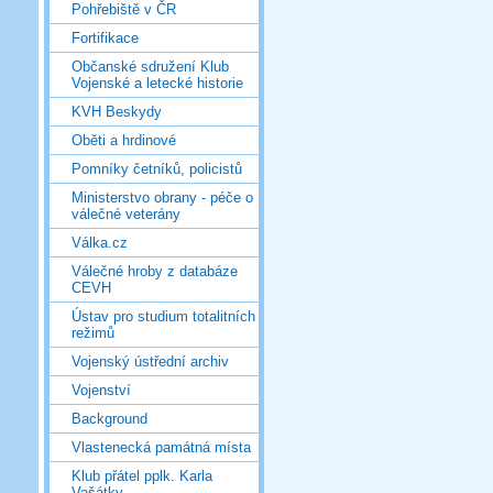
Pohřebiště v ČR
Fortifikace
Občanské sdružení Klub
Vojenské a letecké historie
KVH Beskydy
Oběti a hrdinové
Pomníky četníků, policistů
Ministerstvo obrany - péče o
válečné veterány
Válka.cz
Válečné hroby z databáze
CEVH
Ústav pro studium totalitních
režimů
Vojenský ústřední archiv
Vojenství
Background
Vlastenecká památná místa
Klub přátel pplk. Karla
Vašátky