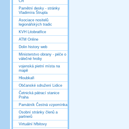
ČR
Pamětní desky - stránky
Vladimíra Štrupla
Asociace nositelů
legionářských tradic
KVH Litobratřice
ATM Online
Dolin history web
Ministerstvo obrany - péče o
válečné hroby
vojenská pietní místa na
mapě
Hloubkaři
Občanské sdružení Lidice
Četnická pátrací stanice
Praha
Památník Čestná vzpomínka
Osobní stránky členů a
partnerů
Virtuální hřbitovy