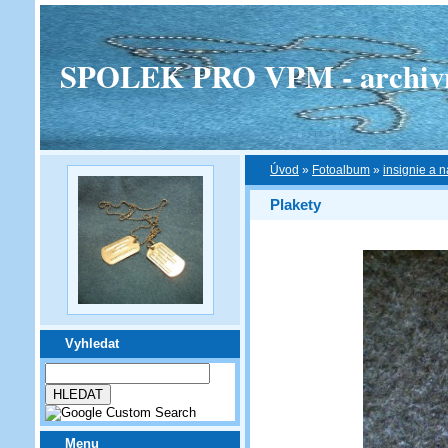
SPOLEK PRO VPM - archivní v
Úvod
»
Fotoalbum
»
insignie a n
Plakety
Vyhledat
Menu