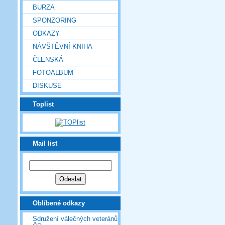
BURZA
SPONZORING
ODKAZY
NÁVŠTĚVNÍ KNIHA
ČLENSKÁ
FOTOALBUM
DISKUSE
Toplist
Mail list
Oblíbené odkazy
Sdružení válečných veteránů