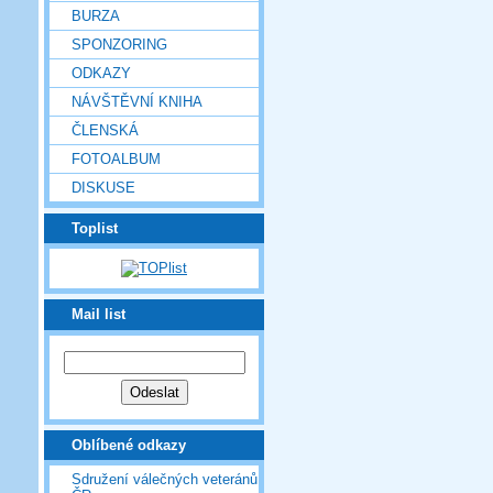
BURZA
SPONZORING
ODKAZY
NÁVŠTĚVNÍ KNIHA
ČLENSKÁ
FOTOALBUM
DISKUSE
Toplist
Mail list
Oblíbené odkazy
Sdružení válečných veteránů