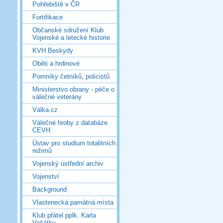
Pohřebiště v ČR
Fortifikace
Občanské sdružení Klub
Vojenské a letecké historie
KVH Beskydy
Oběti a hrdinové
Pomníky četníků, policistů
Ministerstvo obrany - péče o
válečné veterány
Válka.cz
Válečné hroby z databáze
CEVH
Ústav pro studium totalitních
režimů
Vojenský ústřední archiv
Vojenství
Background
Vlastenecká památná místa
Klub přátel pplk. Karla
Vašátky