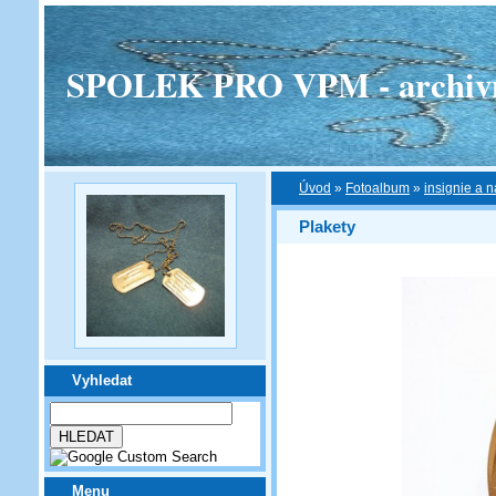
SPOLEK PRO VPM - archivní v
Úvod
»
Fotoalbum
»
insignie a n
Plakety
Vyhledat
Menu