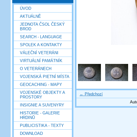
ÚVOD
AKTUÁLNĚ
JEDNOTA ČSOL ČESKÝ
BROD
SEARCH - LANGUAGE
SPOLEK A KONTAKTY
VÁLEČNÍ VETERÁNI
VIRTUÁLNÍ PAMÁTNÍK
O VETERÁNECH
VOJENSKÁ PIETNÍ MÍSTA
GEOCACHING - MAPY
VOJENSKÉ OBJEKTY A
← Předchozí
PROSTORY
Aut
INSIGNIE A SUVENYRY
HISTORIE - GALERIE
HRDINŮ
PUBLICISTIKA - TEXTY
DOWNLOAD