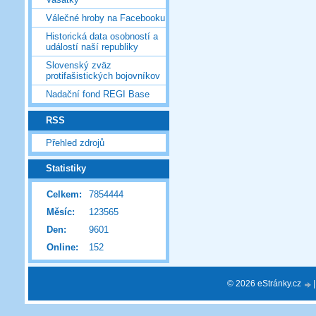
Válečné hroby na Facebooku
Historická data osobností a
událostí naší republiky
Slovenský zväz
protifašistických bojovníkov
Nadační fond REGI Base
RSS
Přehled zdrojů
Statistiky
Celkem:
7854444
Měsíc:
123565
Den:
9601
Online:
152
© 2026 eStránky.cz