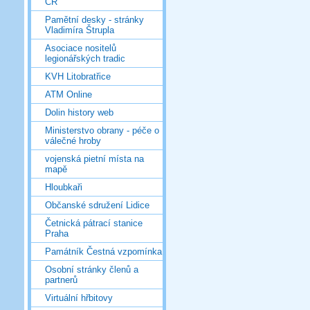
ČR
Pamětní desky - stránky
Vladimíra Štrupla
Asociace nositelů
legionářských tradic
KVH Litobratřice
ATM Online
Dolin history web
Ministerstvo obrany - péče o
válečné hroby
vojenská pietní místa na
mapě
Hloubkaři
Občanské sdružení Lidice
Četnická pátrací stanice
Praha
Památník Čestná vzpomínka
Osobní stránky členů a
partnerů
Virtuální hřbitovy