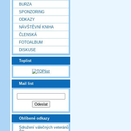
BURZA
SPONZORING
ODKAZY
NÁVŠTĚVNÍ KNIHA
ČLENSKÁ
FOTOALBUM
DISKUSE
Toplist
Mail list
Oblíbené odkazy
Sdružení válečných veteránů