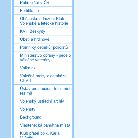
Pohřebiště v ČR
Fortifikace
Občanské sdružení Klub
Vojenské a letecké historie
KVH Beskydy
Oběti a hrdinové
Pomníky četníků, policistů
Ministerstvo obrany - péče o
válečné veterány
Válka.cz
Válečné hroby z databáze
CEVH
Ústav pro studium totalitních
režimů
Vojenský ústřední archiv
Vojenství
Background
Vlastenecká památná místa
Klub přátel pplk. Karla
Vašátky