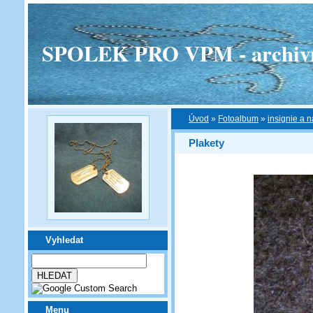
SPOLEK PRO VPM - archivní v
Úvod
»
Fotoalbum
»
insignie a n
Plakety
Vyhledat
Menu