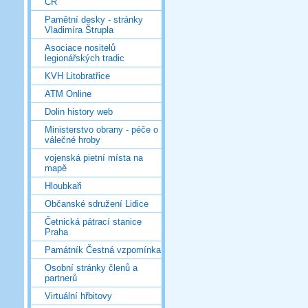
ČR
Pamětní desky - stránky
Vladimíra Štrupla
Asociace nositelů
legionářských tradic
KVH Litobratřice
ATM Online
Dolin history web
Ministerstvo obrany - péče o
válečné hroby
vojenská pietní místa na
mapě
Hloubkaři
Občanské sdružení Lidice
Četnická pátrací stanice
Praha
Památník Čestná vzpomínka
Osobní stránky členů a
partnerů
Virtuální hřbitovy