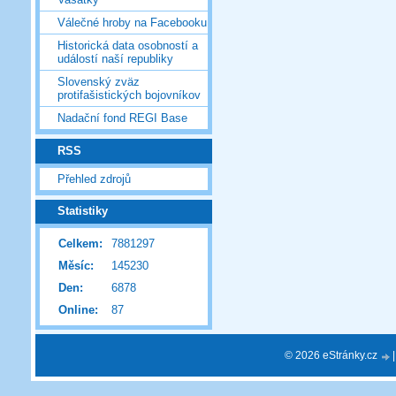
Válečné hroby na Facebooku
Historická data osobností a
událostí naší republiky
Slovenský zväz
protifašistických bojovníkov
Nadační fond REGI Base
RSS
Přehled zdrojů
Statistiky
Celkem:
7881297
Měsíc:
145230
Den:
6878
Online:
87
© 2026 eStránky.cz