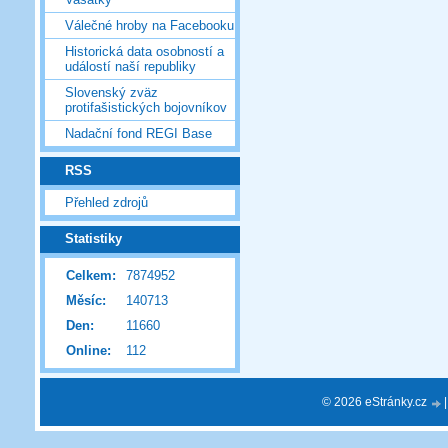
Válečné hroby na Facebooku
Historická data osobností a
událostí naší republiky
Slovenský zväz
protifašistických bojovníkov
Nadační fond REGI Base
RSS
Přehled zdrojů
Statistiky
Celkem:
7874952
Měsíc:
140713
Den:
11660
Online:
112
© 2026 eStránky.cz