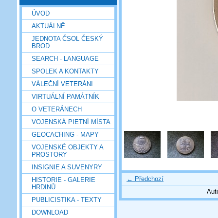
ÚVOD
AKTUÁLNĚ
JEDNOTA ČSOL ČESKÝ
BROD
SEARCH - LANGUAGE
SPOLEK A KONTAKTY
VÁLEČNÍ VETERÁNI
VIRTUÁLNÍ PAMÁTNÍK
O VETERÁNECH
VOJENSKÁ PIETNÍ MÍSTA
GEOCACHING - MAPY
VOJENSKÉ OBJEKTY A
PROSTORY
INSIGNIE A SUVENYRY
← Předchozí
HISTORIE - GALERIE
HRDINŮ
Aut
PUBLICISTIKA - TEXTY
DOWNLOAD