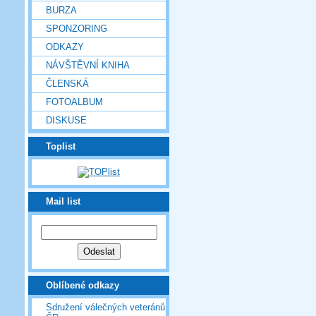
BURZA
SPONZORING
ODKAZY
NÁVŠTĚVNÍ KNIHA
ČLENSKÁ
FOTOALBUM
DISKUSE
Toplist
Mail list
Oblíbené odkazy
Sdružení válečných veteránů