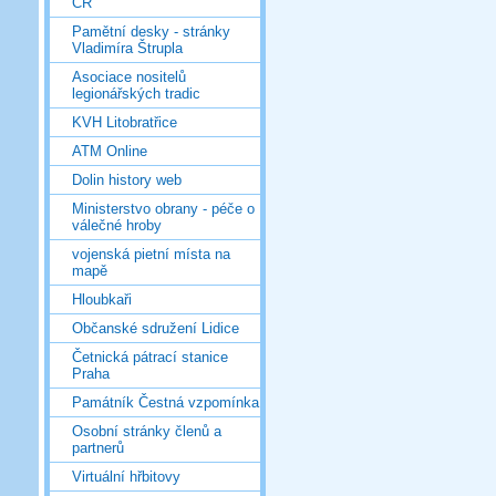
ČR
Pamětní desky - stránky
Vladimíra Štrupla
Asociace nositelů
legionářských tradic
KVH Litobratřice
ATM Online
Dolin history web
Ministerstvo obrany - péče o
válečné hroby
vojenská pietní místa na
mapě
Hloubkaři
Občanské sdružení Lidice
Četnická pátrací stanice
Praha
Památník Čestná vzpomínka
Osobní stránky členů a
partnerů
Virtuální hřbitovy