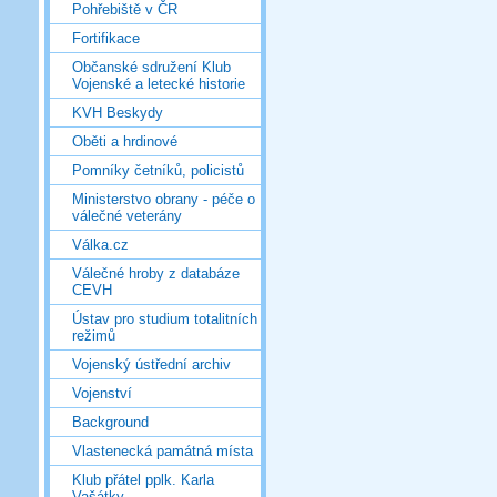
Pohřebiště v ČR
Fortifikace
Občanské sdružení Klub
Vojenské a letecké historie
KVH Beskydy
Oběti a hrdinové
Pomníky četníků, policistů
Ministerstvo obrany - péče o
válečné veterány
Válka.cz
Válečné hroby z databáze
CEVH
Ústav pro studium totalitních
režimů
Vojenský ústřední archiv
Vojenství
Background
Vlastenecká památná místa
Klub přátel pplk. Karla
Vašátky