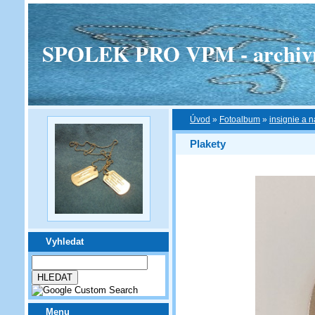
SPOLEK PRO VPM - archivní v
Úvod
»
Fotoalbum
»
insignie a n
Plakety
Vyhledat
Menu