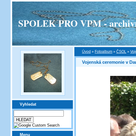
SPOLEK PRO VPM - archivní v
Úvod
»
Fotoalbum
»
ČSOL
»
Voj
Vojenská ceremonie v Da
Vyhledat
Menu