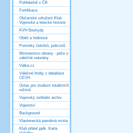
Pohřebiště v ČR
Fortifikace
Občanské sdružení Klub
Vojenské a letecké historie
KVH Beskydy
Oběti a hrdinové
Pomníky četníků, policistů
Ministerstvo obrany - péče o
válečné veterány
Válka.cz
Válečné hroby z databáze
CEVH
Ústav pro studium totalitních
režimů
Vojenský ústřední archiv
Vojenství
Background
Vlastenecká památná místa
Klub přátel pplk. Karla
Vašátky