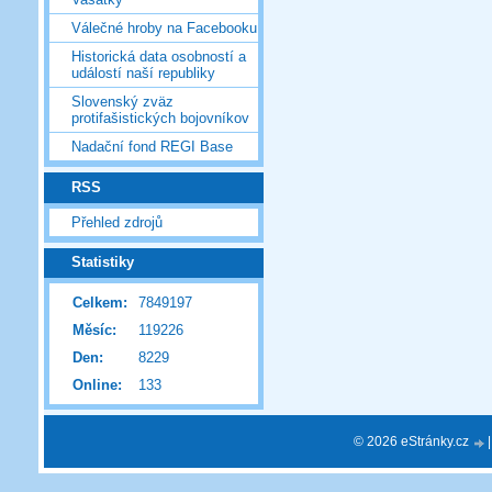
Válečné hroby na Facebooku
Historická data osobností a
událostí naší republiky
Slovenský zväz
protifašistických bojovníkov
Nadační fond REGI Base
RSS
Přehled zdrojů
Statistiky
Celkem:
7849197
Měsíc:
119226
Den:
8229
Online:
133
© 2026 eStránky.cz