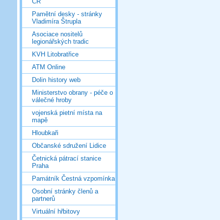
ČR
Pamětní desky - stránky
Vladimíra Štrupla
Asociace nositelů
legionářských tradic
KVH Litobratřice
ATM Online
Dolin history web
Ministerstvo obrany - péče o
válečné hroby
vojenská pietní místa na
mapě
Hloubkaři
Občanské sdružení Lidice
Četnická pátrací stanice
Praha
Památník Čestná vzpomínka
Osobní stránky členů a
partnerů
Virtuální hřbitovy