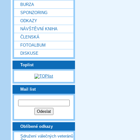
BURZA
SPONZORING
ODKAZY
NÁVŠTĚVNÍ KNIHA
ČLENSKÁ
FOTOALBUM
DISKUSE
Toplist
Mail list
Oblíbené odkazy
Sdružení válečných veteránů