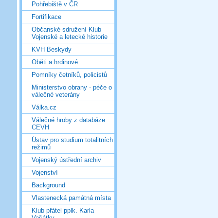
Pohřebiště v ČR
Fortifikace
Občanské sdružení Klub
Vojenské a letecké historie
KVH Beskydy
Oběti a hrdinové
Pomníky četníků, policistů
Ministerstvo obrany - péče o
válečné veterány
Válka.cz
Válečné hroby z databáze
CEVH
Ústav pro studium totalitních
režimů
Vojenský ústřední archiv
Vojenství
Background
Vlastenecká památná místa
Klub přátel pplk. Karla
Vašátky