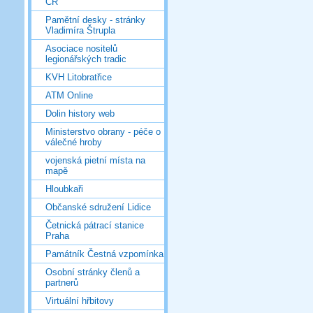
ČR
Pamětní desky - stránky
Vladimíra Štrupla
Asociace nositelů
legionářských tradic
KVH Litobratřice
ATM Online
Dolin history web
Ministerstvo obrany - péče o
válečné hroby
vojenská pietní místa na
mapě
Hloubkaři
Občanské sdružení Lidice
Četnická pátrací stanice
Praha
Památník Čestná vzpomínka
Osobní stránky členů a
partnerů
Virtuální hřbitovy