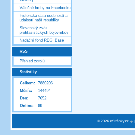
Válečné hroby na Facebooku
Historická data osobností a
událostí naší republiky
Slovenský zväz
protifašistických bojovníkov
Nadační fond REGI Base
RSS
Přehled zdrojů
Statistiky
Celkem:
7880206
Měsíc:
144494
Den:
7652
Online:
89
© 2026 eStránky.cz