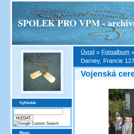
SPOLEK PRO VPM - archivní v
Úvod
»
Fotoalbum
Darney, Francie 127
Vojenská cer
Vyhledat
Menu