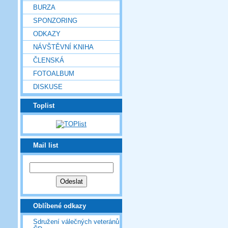
BURZA
SPONZORING
ODKAZY
NÁVŠTĚVNÍ KNIHA
ČLENSKÁ
FOTOALBUM
DISKUSE
Toplist
Mail list
Oblíbené odkazy
Sdružení válečných veteránů