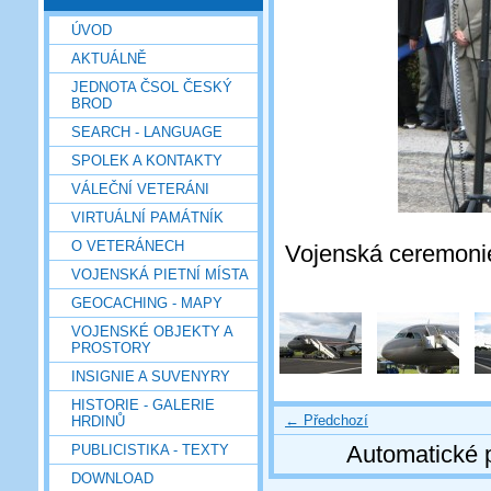
ÚVOD
AKTUÁLNĚ
JEDNOTA ČSOL ČESKÝ
BROD
SEARCH - LANGUAGE
SPOLEK A KONTAKTY
VÁLEČNÍ VETERÁNI
VIRTUÁLNÍ PAMÁTNÍK
O VETERÁNECH
Vojenská ceremonie
VOJENSKÁ PIETNÍ MÍSTA
GEOCACHING - MAPY
VOJENSKÉ OBJEKTY A
PROSTORY
INSIGNIE A SUVENYRY
HISTORIE - GALERIE
← Předchozí
HRDINŮ
Automatické 
PUBLICISTIKA - TEXTY
DOWNLOAD