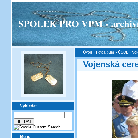
SPOLEK PRO VPM - archivní v
Úvod
»
Fotoalbum
»
ČSOL
»
Voj
Vojenská cer
Vyhledat
Menu