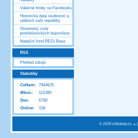
Válečné hroby na Facebooku
Historická data osobností a
událostí naší republiky
Slovenský zväz
protifašistických bojovníkov
Nadační fond REGI Base
RSS
Přehled zdrojů
Statistiky
Celkem:
7844625
Měsíc:
115380
Den:
6790
Online:
158
© 2026 eStránky.cz