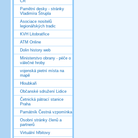
ČR
Pamětní desky - stránky
Vladimíra Štrupla
Asociace nositelů
legionářských tradic
KVH Litobratřice
ATM Online
Dolin history web
Ministerstvo obrany - péče o
válečné hroby
vojenská pietní místa na
mapě
Hloubkaři
Občanské sdružení Lidice
Četnická pátrací stanice
Praha
Památník Čestná vzpomínka
Osobní stránky členů a
partnerů
Virtuální hřbitovy