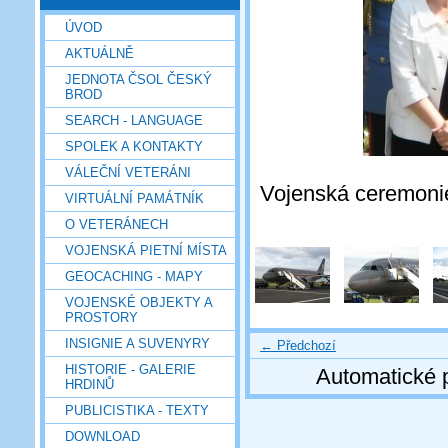
ÚVOD
AKTUÁLNĚ
JEDNOTA ČSOL ČESKÝ
BROD
SEARCH - LANGUAGE
SPOLEK A KONTAKTY
VÁLEČNÍ VETERÁNI
Vojenská ceremonie
VIRTUÁLNÍ PAMÁTNÍK
O VETERÁNECH
VOJENSKÁ PIETNÍ MÍSTA
GEOCACHING - MAPY
VOJENSKÉ OBJEKTY A
PROSTORY
INSIGNIE A SUVENYRY
← Předchozí
HISTORIE - GALERIE
Automatické 
HRDINŮ
PUBLICISTIKA - TEXTY
DOWNLOAD