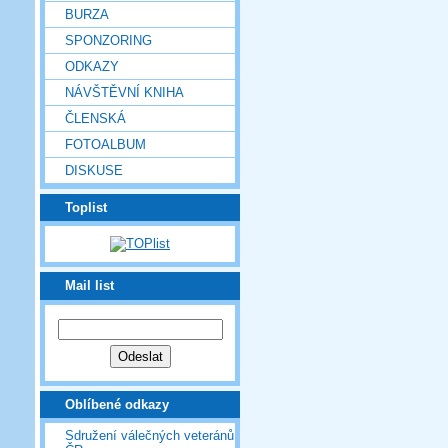
BURZA
SPONZORING
ODKAZY
NÁVŠTĚVNÍ KNIHA
ČLENSKÁ
FOTOALBUM
DISKUSE
Toplist
Mail list
Oblíbené odkazy
Sdružení válečných veteránů