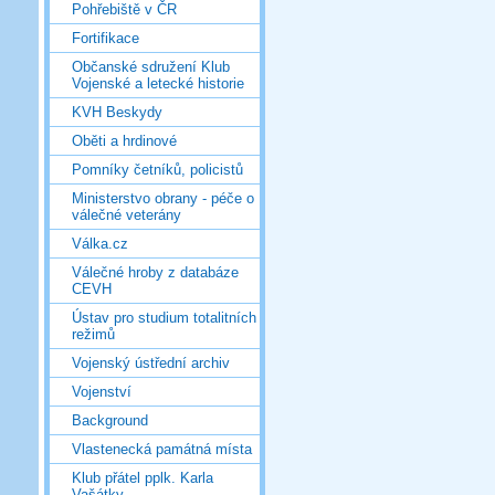
Pohřebiště v ČR
Fortifikace
Občanské sdružení Klub
Vojenské a letecké historie
KVH Beskydy
Oběti a hrdinové
Pomníky četníků, policistů
Ministerstvo obrany - péče o
válečné veterány
Válka.cz
Válečné hroby z databáze
CEVH
Ústav pro studium totalitních
režimů
Vojenský ústřední archiv
Vojenství
Background
Vlastenecká památná místa
Klub přátel pplk. Karla
Vašátky