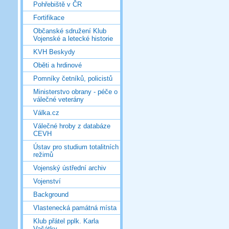
Pohřebiště v ČR
Fortifikace
Občanské sdružení Klub
Vojenské a letecké historie
KVH Beskydy
Oběti a hrdinové
Pomníky četníků, policistů
Ministerstvo obrany - péče o
válečné veterány
Válka.cz
Válečné hroby z databáze
CEVH
Ústav pro studium totalitních
režimů
Vojenský ústřední archiv
Vojenství
Background
Vlastenecká památná místa
Klub přátel pplk. Karla
Vašátky