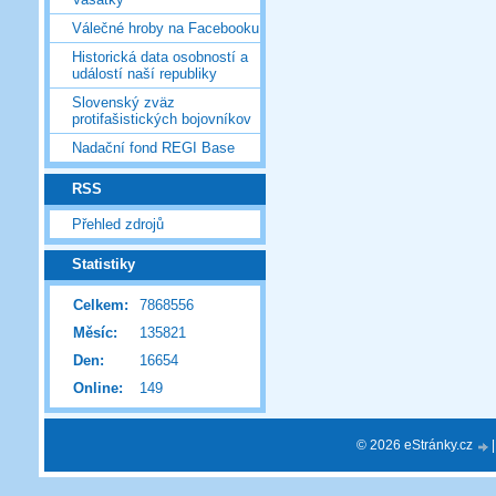
Válečné hroby na Facebooku
Historická data osobností a
událostí naší republiky
Slovenský zväz
protifašistických bojovníkov
Nadační fond REGI Base
RSS
Přehled zdrojů
Statistiky
Celkem:
7868556
Měsíc:
135821
Den:
16654
Online:
149
© 2026 eStránky.cz