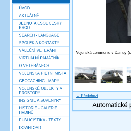
ÚVOD
AKTUÁLNĚ
JEDNOTA ČSOL ČESKÝ
BROD
SEARCH - LANGUAGE
SPOLEK A KONTAKTY
VÁLEČNÍ VETERÁNI
Vojenská ceremonie v Darney (c)
VIRTUÁLNÍ PAMÁTNÍK
O VETERÁNECH
VOJENSKÁ PIETNÍ MÍSTA
GEOCACHING - MAPY
VOJENSKÉ OBJEKTY A
PROSTORY
← Předchozí
INSIGNIE A SUVENYRY
Automatické 
HISTORIE - GALERIE
HRDINŮ
PUBLICISTIKA - TEXTY
DOWNLOAD