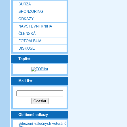
BURZA
SPONZORING
ODKAZY
NÁVŠTĚVNÍ KNIHA
ČLENSKÁ
FOTOALBUM
DISKUSE
Toplist
Mail list
Oblíbené odkazy
Sdružení válečných veteránů