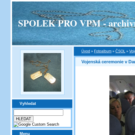
SPOLEK PRO VPM - archivní v
Úvod
»
Fotoalbum
»
ČSOL
»
Voj
Vojenská ceremonie v Da
Vyhledat
Menu