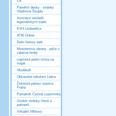
ČR
Pamětní desky - stránky
Vladimíra Štrupla
Asociace nositelů
legionářských tradic
KVH Litobratřice
ATM Online
Dolin history web
Ministerstvo obrany - péče o
válečné hroby
vojenská pietní místa na
mapě
Hloubkaři
Občanské sdružení Lidice
Četnická pátrací stanice
Praha
Památník Čestná vzpomínka
Osobní stránky členů a
partnerů
Virtuální hřbitovy