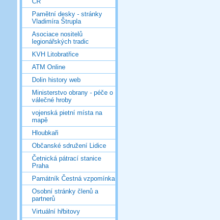
ČR
Pamětní desky - stránky
Vladimíra Štrupla
Asociace nositelů
legionářských tradic
KVH Litobratřice
ATM Online
Dolin history web
Ministerstvo obrany - péče o
válečné hroby
vojenská pietní místa na
mapě
Hloubkaři
Občanské sdružení Lidice
Četnická pátrací stanice
Praha
Památník Čestná vzpomínka
Osobní stránky členů a
partnerů
Virtuální hřbitovy