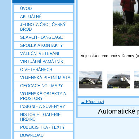
ÚVOD
AKTUÁLNĚ
JEDNOTA ČSOL ČESKÝ
BROD
SEARCH - LANGUAGE
SPOLEK A KONTAKTY
VÁLEČNÍ VETERÁNI
Vojenská ceremonie v Darney (c)
VIRTUÁLNÍ PAMÁTNÍK
O VETERÁNECH
VOJENSKÁ PIETNÍ MÍSTA
GEOCACHING - MAPY
VOJENSKÉ OBJEKTY A
PROSTORY
← Předchozí
INSIGNIE A SUVENYRY
Automatické 
HISTORIE - GALERIE
HRDINŮ
PUBLICISTIKA - TEXTY
DOWNLOAD