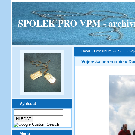
SPOLEK PRO VPM - archivní v
Úvod
»
Fotoalbum
»
ČSOL
»
Voj
Vojenská ceremonie v Da
Vyhledat
Menu