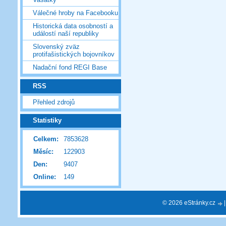
Válečné hroby na Facebooku
Historická data osobností a
událostí naší republiky
Slovenský zväz
protifašistických bojovníkov
Nadační fond REGI Base
RSS
Přehled zdrojů
Statistiky
Celkem:
7853628
Měsíc:
122903
Den:
9407
Online:
149
© 2026 eStránky.cz