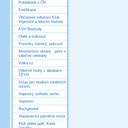
Pohřebiště v ČR
Fortifikace
Občanské sdružení Klub
Vojenské a letecké historie
KVH Beskydy
Oběti a hrdinové
Pomníky četníků, policistů
Ministerstvo obrany - péče o
válečné veterány
Válka.cz
Válečné hroby z databáze
CEVH
Ústav pro studium totalitních
režimů
Vojenský ústřední archiv
Vojenství
Background
Vlastenecká památná místa
Klub přátel pplk. Karla
Vašátky