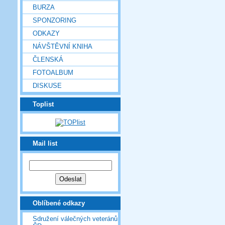
BURZA
SPONZORING
ODKAZY
NÁVŠTĚVNÍ KNIHA
ČLENSKÁ
FOTOALBUM
DISKUSE
Toplist
Mail list
Oblíbené odkazy
Sdružení válečných veteránů