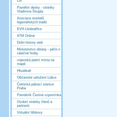
ČR
Pamětní desky - stránky
Vladimíra Štrupla
Asociace nositelů
legionářských tradic
KVH Litobratřice
ATM Online
Dolin history web
Ministerstvo obrany - péče o
válečné hroby
vojenská pietní místa na
mapě
Hloubkaři
Občanské sdružení Lidice
Četnická pátrací stanice
Praha
Památník Čestná vzpomínka
Osobní stránky členů a
partnerů
Virtuální hřbitovy