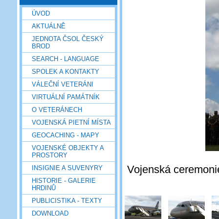
ÚVOD
AKTUÁLNĚ
JEDNOTA ČSOL ČESKÝ
BROD
SEARCH - LANGUAGE
SPOLEK A KONTAKTY
VÁLEČNÍ VETERÁNI
VIRTUÁLNÍ PAMÁTNÍK
O VETERÁNECH
VOJENSKÁ PIETNÍ MÍSTA
GEOCACHING - MAPY
VOJENSKÉ OBJEKTY A
PROSTORY
Vojenská ceremonie
INSIGNIE A SUVENYRY
HISTORIE - GALERIE
HRDINŮ
PUBLICISTIKA - TEXTY
DOWNLOAD