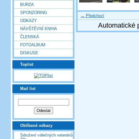
BURZA
SPONZORING
← Předchozí
ODKAZY
Automatické 
NÁVŠTĚVNÍ KNIHA
ČLENSKÁ
FOTOALBUM
DISKUSE
Toplist
Mail list
Oblíbené odkazy
Sdružení válečných veteránů