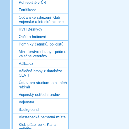
Pohřebiště v ČR
Fortifikace
Občanské sdružení Klub
Vojenské a letecké historie
KVH Beskydy
Oběti a hrdinové
Pomníky četníků, policistů
Ministerstvo obrany - péče o
válečné veterány
Válka.cz
Válečné hroby z databáze
CEVH
Ústav pro studium totalitních
režimů
Vojenský ústřední archiv
Vojenství
Background
Vlastenecká památná místa
Klub přátel pplk. Karla
Vašátky