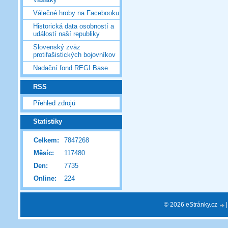
Válečné hroby na Facebooku
Historická data osobností a
událostí naší republiky
Slovenský zväz
protifašistických bojovníkov
Nadační fond REGI Base
RSS
Přehled zdrojů
Statistiky
Celkem:
7847268
Měsíc:
117480
Den:
7735
Online:
224
© 2026 eStránky.cz