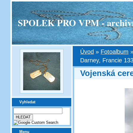
SPOLEK PRO VPM - archivní v
Úvod
»
Fotoalbum
Darney, Francie 133
Vojenská cer
Vyhledat
Menu