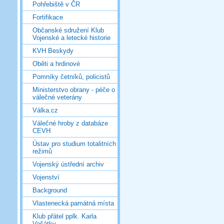
Pohřebiště v ČR
Fortifikace
Občanské sdružení Klub
Vojenské a letecké historie
KVH Beskydy
Oběti a hrdinové
Pomníky četníků, policistů
Ministerstvo obrany - péče o
válečné veterány
Válka.cz
Válečné hroby z databáze
CEVH
Ústav pro studium totalitních
režimů
Vojenský ústřední archiv
Vojenství
Background
Vlastenecká památná místa
Klub přátel pplk. Karla
Vašátky