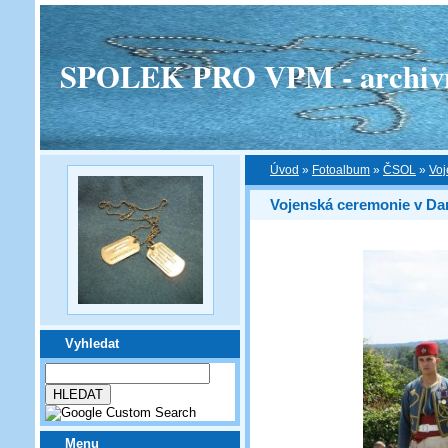
SPOLEK PRO VPM - archivní v
Úvod
»
Fotoalbum
»
ČSOL
»
Voj
Vojenská ceremonie v Da
Vyhledat
Menu