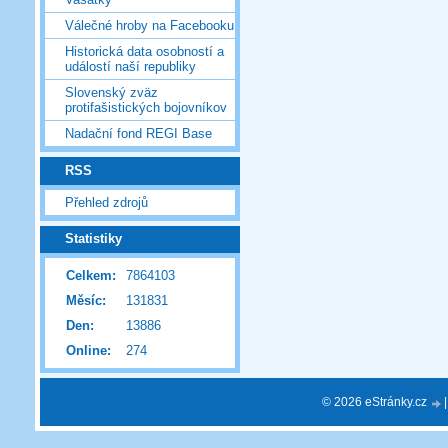
Válečné hroby na Facebooku
Historická data osobností a
událostí naší republiky
Slovenský zväz
protifašistických bojovníkov
Nadační fond REGI Base
RSS
Přehled zdrojů
Statistiky
Celkem:
7864103
Měsíc:
131831
Den:
13886
Online:
274
© 2026 eStránky.cz