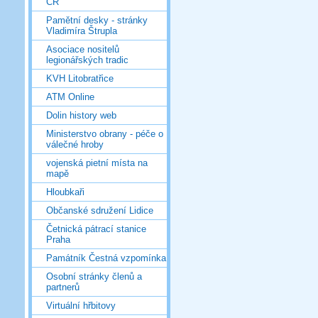
ČR
Pamětní desky - stránky
Vladimíra Štrupla
Asociace nositelů
legionářských tradic
KVH Litobratřice
ATM Online
Dolin history web
Ministerstvo obrany - péče o
válečné hroby
vojenská pietní místa na
mapě
Hloubkaři
Občanské sdružení Lidice
Četnická pátrací stanice
Praha
Památník Čestná vzpomínka
Osobní stránky členů a
partnerů
Virtuální hřbitovy