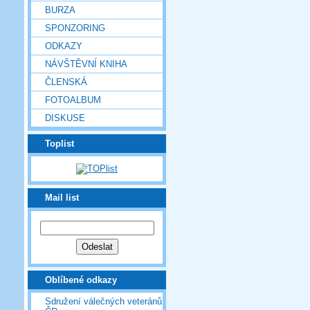
BURZA
SPONZORING
ODKAZY
NÁVŠTĚVNÍ KNIHA
ČLENSKÁ
FOTOALBUM
DISKUSE
Toplist
Mail list
Oblíbené odkazy
Sdružení válečných veteránů