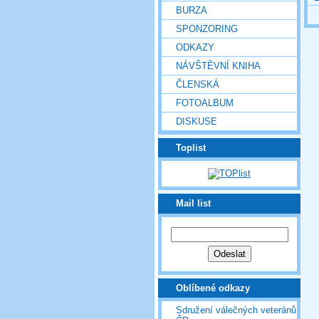
BURZA
SPONZORING
ODKAZY
NÁVŠTĚVNÍ KNIHA
ČLENSKÁ
FOTOALBUM
DISKUSE
Toplist
Mail list
Oblíbené odkazy
Sdružení válečných veteránů