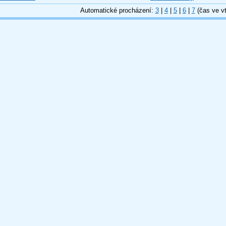
Automatické procházení:
3
|
4
|
5
|
6
|
7
(čas ve vt