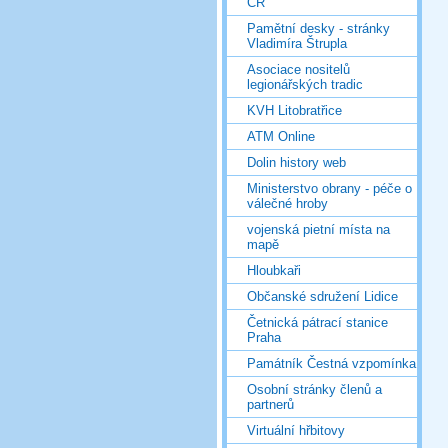
ČR
Pamětní desky - stránky
Vladimíra Štrupla
Asociace nositelů
legionářských tradic
KVH Litobratřice
ATM Online
Dolin history web
Ministerstvo obrany - péče o
válečné hroby
vojenská pietní místa na
mapě
Hloubkaři
Občanské sdružení Lidice
Četnická pátrací stanice
Praha
Památník Čestná vzpomínka
Osobní stránky členů a
partnerů
Virtuální hřbitovy