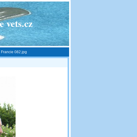
 vets.cz
 Francie 082.jpg