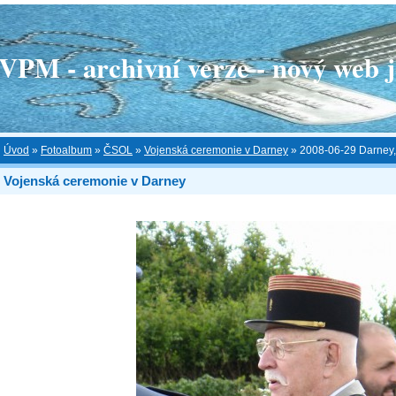
 - archivní verze - nový web je
Úvod
»
Fotoalbum
»
ČSOL
»
Vojenská ceremonie v Darney
»
2008-06-29 Darney,
Vojenská ceremonie v Darney