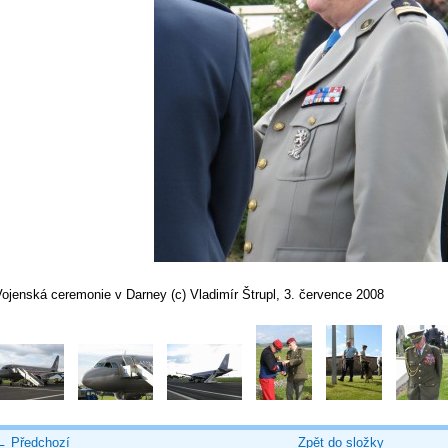
ojenská ceremonie v Darney (c) Vladimír Štrupl, 3. července 2008
← Předchozí
Zpět do složky