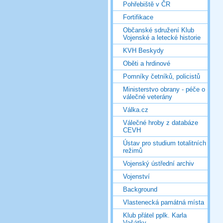
Pohřebiště v ČR
Fortifikace
Občanské sdružení Klub
Vojenské a letecké historie
KVH Beskydy
Oběti a hrdinové
Pomníky četníků, policistů
Ministerstvo obrany - péče o
válečné veterány
Válka.cz
Válečné hroby z databáze
CEVH
Ústav pro studium totalitních
režimů
Vojenský ústřední archiv
Vojenství
Background
Vlastenecká památná místa
Klub přátel pplk. Karla
Vašátky