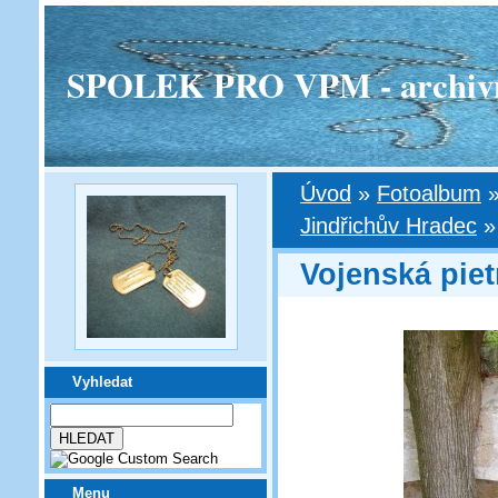
SPOLEK PRO VPM - archivní v
Úvod
»
Fotoalbum
Jindřichův Hradec
Vojenská piet
Vyhledat
Menu