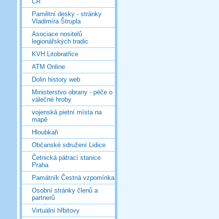
ČR
Pamětní desky - stránky
Vladimíra Štrupla
Asociace nositelů
legionářských tradic
KVH Litobratřice
ATM Online
Dolin history web
Ministerstvo obrany - péče o
válečné hroby
vojenská pietní místa na
mapě
Hloubkaři
Občanské sdružení Lidice
Četnická pátrací stanice
Praha
Památník Čestná vzpomínka
Osobní stránky členů a
partnerů
Virtuální hřbitovy