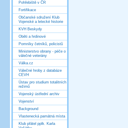
Pohřebiště v ČR
Fortifikace
Občanské sdružení Klub
Vojenské a letecké historie
KVH Beskydy
Oběti a hrdinové
Pomníky četníků, policistů
Ministerstvo obrany - péče o
válečné veterány
Válka.cz
Válečné hroby z databáze
CEVH
Ústav pro studium totalitních
režimů
Vojenský ústřední archiv
Vojenství
Background
Vlastenecká památná místa
Klub přátel pplk. Karla
Vašátky