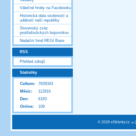
Válečné hroby na Facebooku
Historická data osobností a
událostí naší republiky
Slovenský zväz
protifašistických bojovníkov
Nadační fond REGI Base
RSS
Přehled zdrojů
Statistiky
Celkem:
7839343
Měsíc:
112816
Den:
6183
Online:
109
© 2026 eStránky.cz