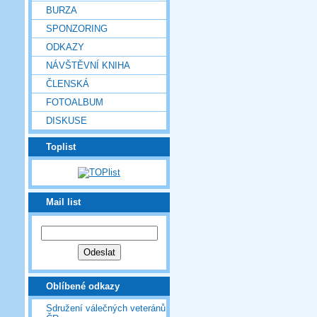
BURZA
SPONZORING
ODKAZY
NÁVŠTĚVNÍ KNIHA
ČLENSKÁ
FOTOALBUM
DISKUSE
Toplist
Mail list
Oblíbené odkazy
Sdružení válečných veteránů