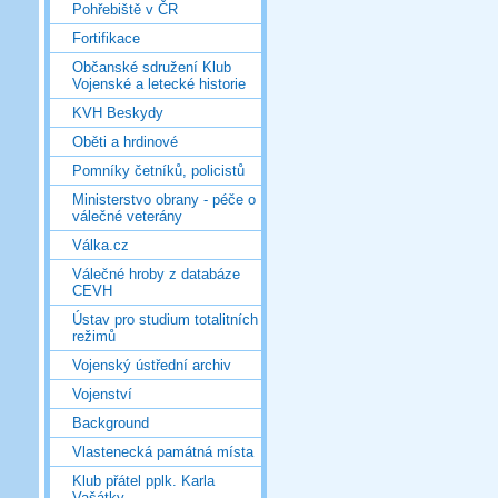
Pohřebiště v ČR
Fortifikace
Občanské sdružení Klub
Vojenské a letecké historie
KVH Beskydy
Oběti a hrdinové
Pomníky četníků, policistů
Ministerstvo obrany - péče o
válečné veterány
Válka.cz
Válečné hroby z databáze
CEVH
Ústav pro studium totalitních
režimů
Vojenský ústřední archiv
Vojenství
Background
Vlastenecká památná místa
Klub přátel pplk. Karla
Vašátky