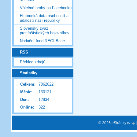
Válečné hroby na Facebooku
Historická data osobností a
událostí naší republiky
Slovenský zväz
protifašistických bojovníkov
Nadační fond REGI Base
RSS
Přehled zdrojů
Statistiky
Celkem:
7862022
Měsíc:
130121
Den:
12834
Online:
322
© 2026 eStránky.cz