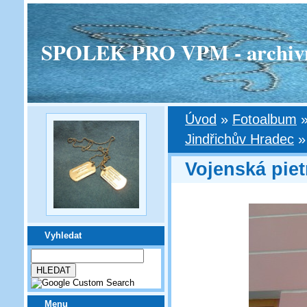
SPOLEK PRO VPM - archivní v
Úvod
»
Fotoalbum
Jindřichův Hradec
Vojenská piet
Vyhledat
Menu