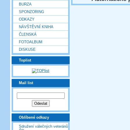
BURZA
SPONZORING
ODKAZY
NÁVŠTĚVNÍ KNIHA
ČLENSKÁ
FOTOALBUM
DISKUSE
Toplist
Mail list
Oblíbené odkazy
Sdružení válečných veteránů