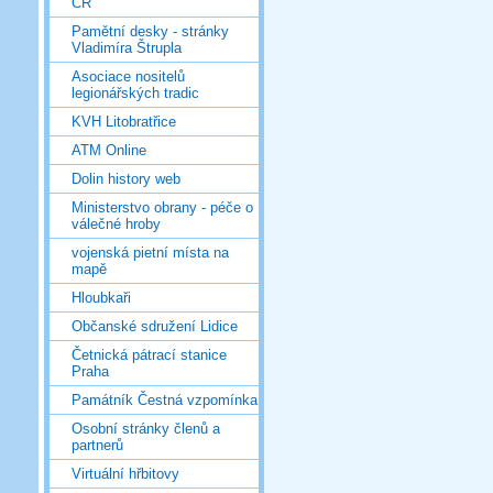
ČR
Pamětní desky - stránky
Vladimíra Štrupla
Asociace nositelů
legionářských tradic
KVH Litobratřice
ATM Online
Dolin history web
Ministerstvo obrany - péče o
válečné hroby
vojenská pietní místa na
mapě
Hloubkaři
Občanské sdružení Lidice
Četnická pátrací stanice
Praha
Památník Čestná vzpomínka
Osobní stránky členů a
partnerů
Virtuální hřbitovy