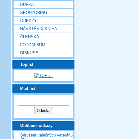
BURZA
SPONZORING
ODKAZY
NÁVŠTĚVNÍ KNIHA
ČLENSKÁ
FOTOALBUM
DISKUSE
Toplist
Mail list
Oblíbené odkazy
Sdružení válečných veteránů