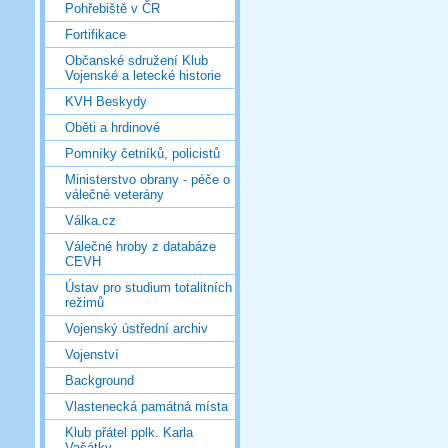
Pohřebiště v ČR
Fortifikace
Občanské sdružení Klub
Vojenské a letecké historie
KVH Beskydy
Oběti a hrdinové
Pomníky četníků, policistů
Ministerstvo obrany - péče o
válečné veterány
Válka.cz
Válečné hroby z databáze
CEVH
Ústav pro studium totalitních
režimů
Vojenský ústřední archiv
Vojenství
Background
Vlastenecká památná místa
Klub přátel pplk. Karla
Vašátky