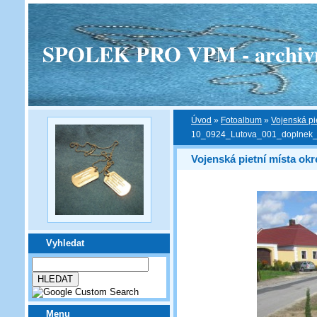
SPOLEK PRO VPM - archivní v
Úvod
»
Fotoalbum
»
Vojenská pi
10_0924_Lutova_001_doplnek_
Vojenská pietní místa ok
Vyhledat
Menu