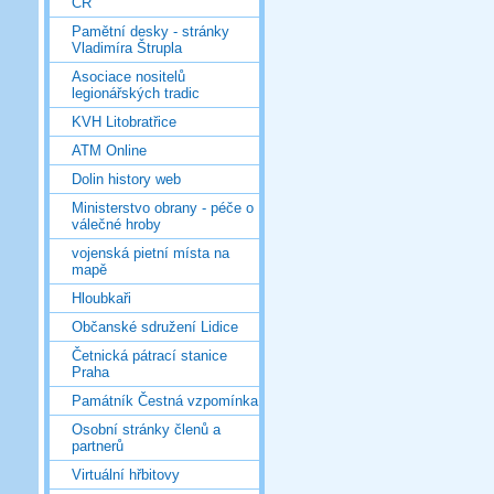
ČR
Pamětní desky - stránky
Vladimíra Štrupla
Asociace nositelů
legionářských tradic
KVH Litobratřice
ATM Online
Dolin history web
Ministerstvo obrany - péče o
válečné hroby
vojenská pietní místa na
mapě
Hloubkaři
Občanské sdružení Lidice
Četnická pátrací stanice
Praha
Památník Čestná vzpomínka
Osobní stránky členů a
partnerů
Virtuální hřbitovy