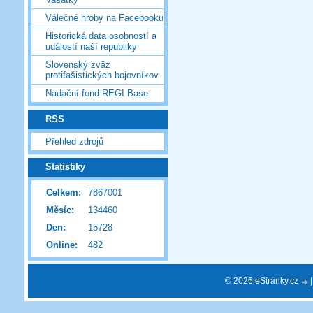
Válečné hroby na Facebooku
Historická data osobností a
událostí naší republiky
Slovenský zväz
protifašistických bojovníkov
Nadační fond REGI Base
RSS
Přehled zdrojů
Statistiky
Celkem:
7867001
Měsíc:
134460
Den:
15728
Online:
482
© 2026 eStránky.cz