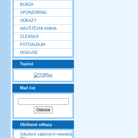
BURZA
SPONZORING
ODKAZY
NÁVŠTĚVNÍ KNIHA
ČLENSKÁ
FOTOALBUM
DISKUSE
Toplist
Mail list
Oblíbené odkazy
Sdružení válečných veteránů