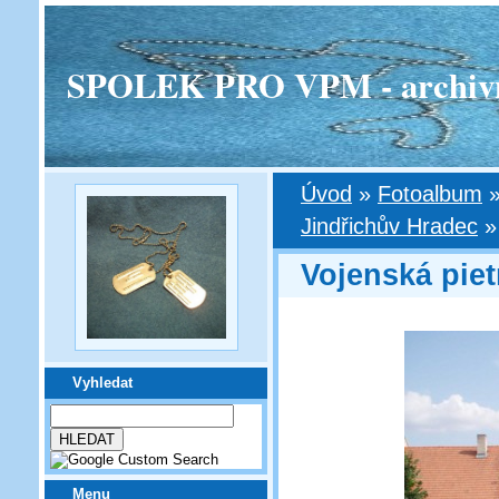
SPOLEK PRO VPM - archivní v
Úvod
»
Fotoalbum
Jindřichův Hradec
Vojenská piet
Vyhledat
Menu