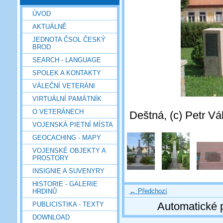
ÚVOD
AKTUÁLNĚ
JEDNOTA ČSOL ČESKÝ
BROD
SEARCH - LANGUAGE
SPOLEK A KONTAKTY
VÁLEČNÍ VETERÁNI
VIRTUÁLNÍ PAMÁTNÍK
O VETERÁNECH
Deštná, (c) Petr Vá
VOJENSKÁ PIETNÍ MÍSTA
GEOCACHING - MAPY
VOJENSKÉ OBJEKTY A
PROSTORY
INSIGNIE A SUVENYRY
HISTORIE - GALERIE
← Předchozí
HRDINŮ
Automatické 
PUBLICISTIKA - TEXTY
DOWNLOAD