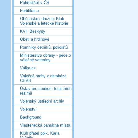
Pohřebiště v ČR
Fortifikace
Občanské sdružení Klub
Vojenské a letecké historie
KVH Beskydy
Oběti a hrdinové
Pomníky četníků, policistů
Ministerstvo obrany - péče o
válečné veterány
Válka.cz
Válečné hroby z databáze
CEVH
Ústav pro studium totalitních
režimů
Vojenský ústřední archiv
Vojenství
Background
Vlastenecká památná místa
Klub přátel pplk. Karla
Vašátky