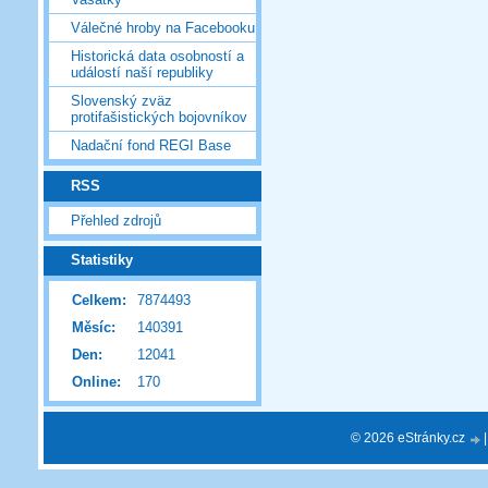
Válečné hroby na Facebooku
Historická data osobností a
událostí naší republiky
Slovenský zväz
protifašistických bojovníkov
Nadační fond REGI Base
RSS
Přehled zdrojů
Statistiky
Celkem:
7874493
Měsíc:
140391
Den:
12041
Online:
170
© 2026 eStránky.cz