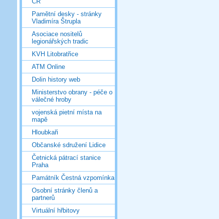
ČR
Pamětní desky - stránky
Vladimíra Štrupla
Asociace nositelů
legionářských tradic
KVH Litobratřice
ATM Online
Dolin history web
Ministerstvo obrany - péče o
válečné hroby
vojenská pietní místa na
mapě
Hloubkaři
Občanské sdružení Lidice
Četnická pátrací stanice
Praha
Památník Čestná vzpomínka
Osobní stránky členů a
partnerů
Virtuální hřbitovy