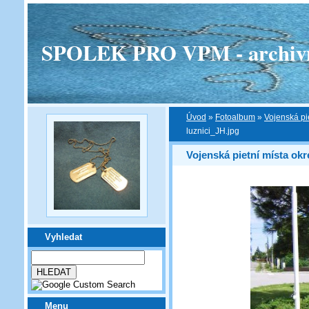
SPOLEK PRO VPM - archivní v
Úvod
»
Fotoalbum
»
Vojenská pi
luznici_JH.jpg
Vojenská pietní místa ok
Vyhledat
Menu