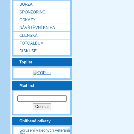
BURZA
SPONZORING
ODKAZY
NÁVŠTĚVNÍ KNIHA
ČLENSKÁ
FOTOALBUM
DISKUSE
Toplist
Mail list
Oblíbené odkazy
Sdružení válečných veteránů