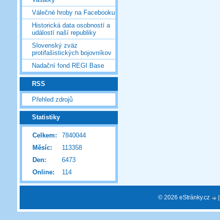
Válečné hroby na Facebooku
Historická data osobností a
událostí naší republiky
Slovenský zväz
protifašistických bojovníkov
Nadační fond REGI Base
RSS
Přehled zdrojů
Statistiky
Celkem:
7840044
Měsíc:
113358
Den:
6473
Online:
114
© 2026 eStránky.cz