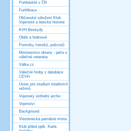
Pohřebiště v ČR
Fortifikace
Občanské sdružení Klub
Vojenské a letecké historie
KVH Beskydy
Oběti a hrdinové
Pomníky četníků, policistů
Ministerstvo obrany - péče o
válečné veterány
Válka.cz
Válečné hroby z databáze
CEVH
Ústav pro studium totalitních
režimů
Vojenský ústřední archiv
Vojenství
Background
Vlastenecká památná místa
Klub přátel pplk. Karla
Vašátky