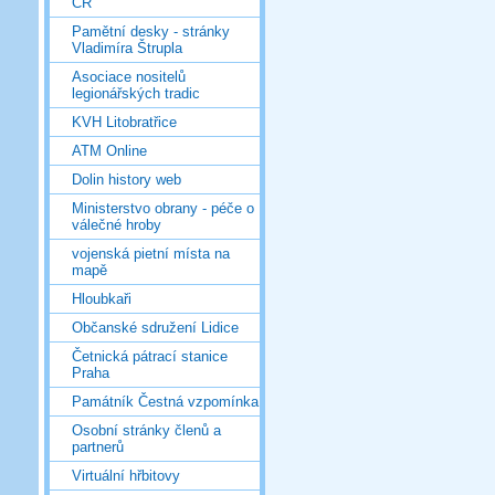
ČR
Pamětní desky - stránky
Vladimíra Štrupla
Asociace nositelů
legionářských tradic
KVH Litobratřice
ATM Online
Dolin history web
Ministerstvo obrany - péče o
válečné hroby
vojenská pietní místa na
mapě
Hloubkaři
Občanské sdružení Lidice
Četnická pátrací stanice
Praha
Památník Čestná vzpomínka
Osobní stránky členů a
partnerů
Virtuální hřbitovy