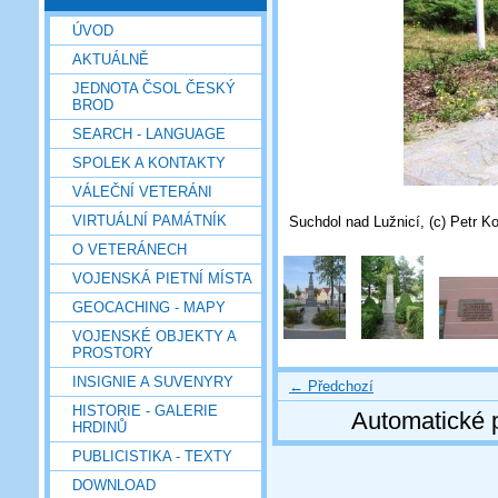
ÚVOD
AKTUÁLNĚ
JEDNOTA ČSOL ČESKÝ
BROD
SEARCH - LANGUAGE
SPOLEK A KONTAKTY
VÁLEČNÍ VETERÁNI
VIRTUÁLNÍ PAMÁTNÍK
Suchdol nad Lužnicí, (c) Petr Ko
O VETERÁNECH
VOJENSKÁ PIETNÍ MÍSTA
GEOCACHING - MAPY
VOJENSKÉ OBJEKTY A
PROSTORY
INSIGNIE A SUVENYRY
← Předchozí
HISTORIE - GALERIE
Automatické 
HRDINŮ
PUBLICISTIKA - TEXTY
DOWNLOAD