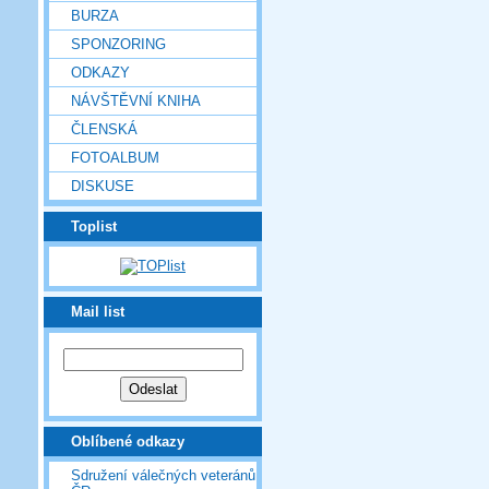
BURZA
SPONZORING
ODKAZY
NÁVŠTĚVNÍ KNIHA
ČLENSKÁ
FOTOALBUM
DISKUSE
Toplist
Mail list
Oblíbené odkazy
Sdružení válečných veteránů