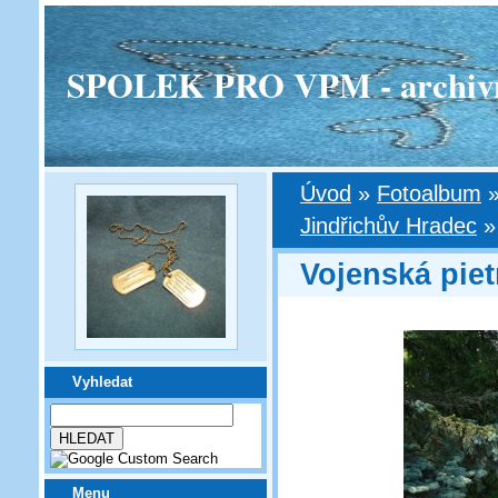
SPOLEK PRO VPM - archivní v
Úvod
»
Fotoalbum
Jindřichův Hradec
Vojenská piet
Vyhledat
Menu