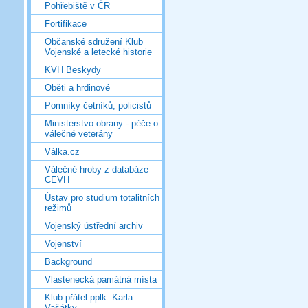
Pohřebiště v ČR
Fortifikace
Občanské sdružení Klub
Vojenské a letecké historie
KVH Beskydy
Oběti a hrdinové
Pomníky četníků, policistů
Ministerstvo obrany - péče o
válečné veterány
Válka.cz
Válečné hroby z databáze
CEVH
Ústav pro studium totalitních
režimů
Vojenský ústřední archiv
Vojenství
Background
Vlastenecká památná místa
Klub přátel pplk. Karla
Vašátky