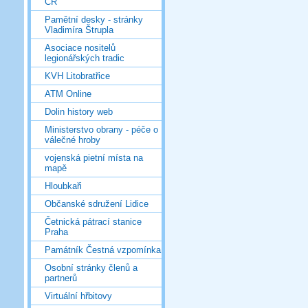
ČR
Pamětní desky - stránky
Vladimíra Štrupla
Asociace nositelů
legionářských tradic
KVH Litobratřice
ATM Online
Dolin history web
Ministerstvo obrany - péče o
válečné hroby
vojenská pietní místa na
mapě
Hloubkaři
Občanské sdružení Lidice
Četnická pátrací stanice
Praha
Památník Čestná vzpomínka
Osobní stránky členů a
partnerů
Virtuální hřbitovy