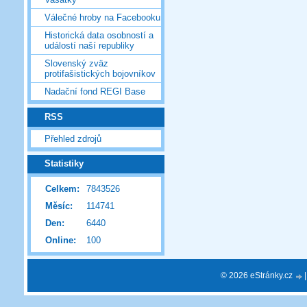
Válečné hroby na Facebooku
Historická data osobností a
událostí naší republiky
Slovenský zväz
protifašistických bojovníkov
Nadační fond REGI Base
RSS
Přehled zdrojů
Statistiky
Celkem:
7843526
Měsíc:
114741
Den:
6440
Online:
100
© 2026 eStránky.cz