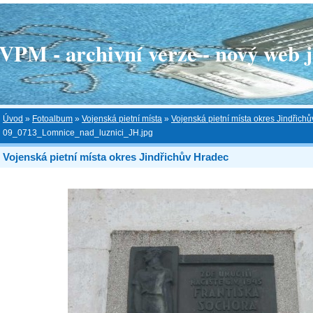
 - archivní verze - nový web je
Úvod
»
Fotoalbum
»
Vojenská pietní místa
»
Vojenská pietní místa okres Jindřich
09_0713_Lomnice_nad_luznici_JH.jpg
Vojenská pietní místa okres Jindřichův Hradec