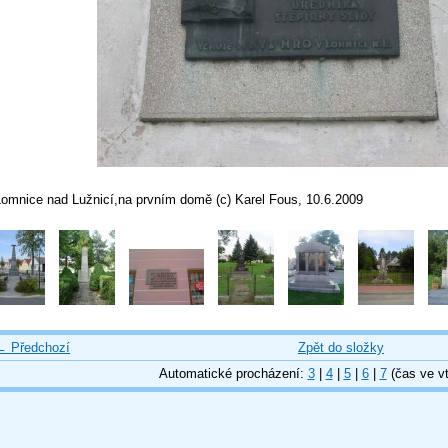
Lomnice nad Lužnicí,na prvním domě (c) Karel Fous, 10.6.2009
← Předchozí
Zpět do složky
Automatické procházení:
3
|
4
|
5
|
6
|
7
(čas ve vt