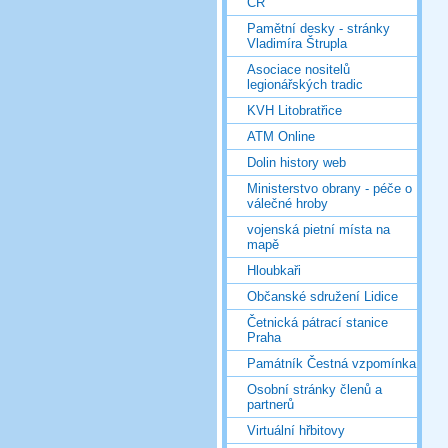
ČR
Pamětní desky - stránky
Vladimíra Štrupla
Asociace nositelů
legionářských tradic
KVH Litobratřice
ATM Online
Dolin history web
Ministerstvo obrany - péče o
válečné hroby
vojenská pietní místa na
mapě
Hloubkaři
Občanské sdružení Lidice
Četnická pátrací stanice
Praha
Památník Čestná vzpomínka
Osobní stránky členů a
partnerů
Virtuální hřbitovy