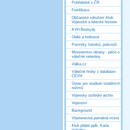
Pohřebiště v ČR
Fortifikace
Občanské sdružení Klub
Vojenské a letecké historie
KVH Beskydy
Oběti a hrdinové
Pomníky četníků, policistů
Ministerstvo obrany - péče o
válečné veterány
Válka.cz
Válečné hroby z databáze
CEVH
Ústav pro studium totalitních
režimů
Vojenský ústřední archiv
Vojenství
Background
Vlastenecká památná místa
Klub přátel pplk. Karla
Vašátky