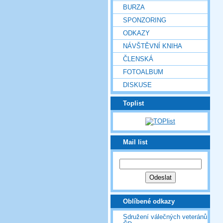
BURZA
SPONZORING
ODKAZY
NÁVŠTĚVNÍ KNIHA
ČLENSKÁ
FOTOALBUM
DISKUSE
Toplist
Mail list
Oblíbené odkazy
Sdružení válečných veteránů