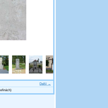
Další →
eřinách)