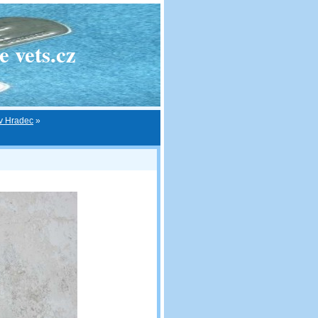
 vets.cz
ův Hradec
»