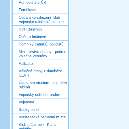
Pohřebiště v ČR
Fortifikace
Občanské sdružení Klub
Vojenské a letecké historie
KVH Beskydy
Oběti a hrdinové
Pomníky četníků, policistů
Ministerstvo obrany - péče o
válečné veterány
Válka.cz
Válečné hroby z databáze
CEVH
Ústav pro studium totalitních
režimů
Vojenský ústřední archiv
Vojenství
Background
Vlastenecká památná místa
Klub přátel pplk. Karla
Vašátky