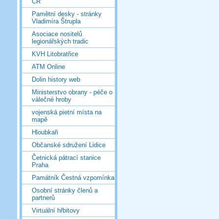
ČR
Pamětní desky - stránky
Vladimíra Štrupla
Asociace nositelů
legionářských tradic
KVH Litobratřice
ATM Online
Dolin history web
Ministerstvo obrany - péče o
válečné hroby
vojenská pietní místa na
mapě
Hloubkaři
Občanské sdružení Lidice
Četnická pátrací stanice
Praha
Památník Čestná vzpomínka
Osobní stránky členů a
partnerů
Virtuální hřbitovy