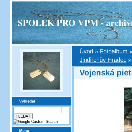
SPOLEK PRO VPM - archivní v
Úvod
»
Fotoalbum
Jindřichův Hradec
Vojenská piet
Vyhledat
Menu