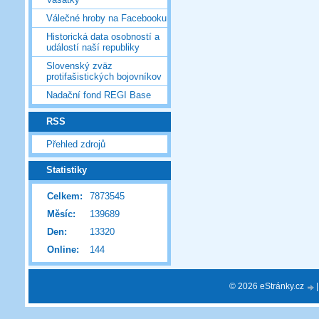
Válečné hroby na Facebooku
Historická data osobností a
událostí naší republiky
Slovenský zväz
protifašistických bojovníkov
Nadační fond REGI Base
RSS
Přehled zdrojů
Statistiky
Celkem:
7873545
Měsíc:
139689
Den:
13320
Online:
144
© 2026 eStránky.cz