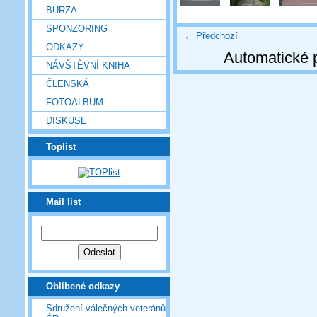
BURZA
SPONZORING
← Předchozí
ODKAZY
Automatické 
NÁVŠTĚVNÍ KNIHA
ČLENSKÁ
FOTOALBUM
DISKUSE
Toplist
Mail list
Oblíbené odkazy
Sdružení válečných veteránů