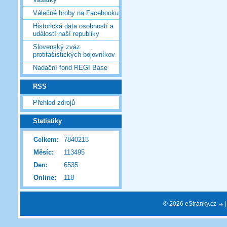
Válečné hroby na Facebooku
Historická data osobností a
událostí naší republiky
Slovenský zväz
protifašistických bojovníkov
Nadační fond REGI Base
RSS
Přehled zdrojů
Statistiky
Celkem:
7840213
Měsíc:
113495
Den:
6535
Online:
118
© 2026 eStránky.cz