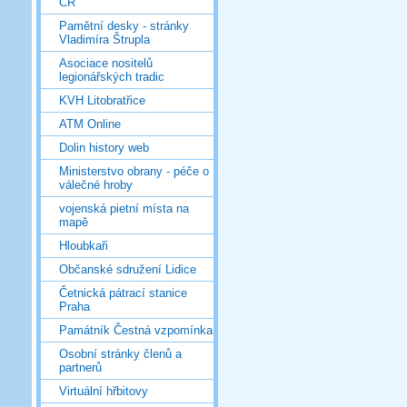
ČR
Pamětní desky - stránky
Vladimíra Štrupla
Asociace nositelů
legionářských tradic
KVH Litobratřice
ATM Online
Dolin history web
Ministerstvo obrany - péče o
válečné hroby
vojenská pietní místa na
mapě
Hloubkaři
Občanské sdružení Lidice
Četnická pátrací stanice
Praha
Památník Čestná vzpomínka
Osobní stránky členů a
partnerů
Virtuální hřbitovy