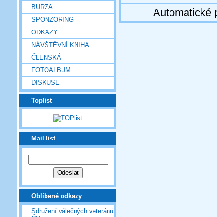
BURZA
Automatické 
SPONZORING
ODKAZY
NÁVŠTĚVNÍ KNIHA
ČLENSKÁ
FOTOALBUM
DISKUSE
Toplist
Mail list
Oblíbené odkazy
Sdružení válečných veteránů