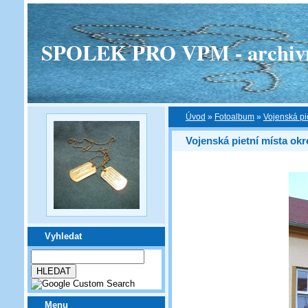
SPOLEK PRO VPM - archivní v
Úvod
»
Fotoalbum
»
Vojenská pi
Vojenská pietní místa ok
Vyhledat
Menu