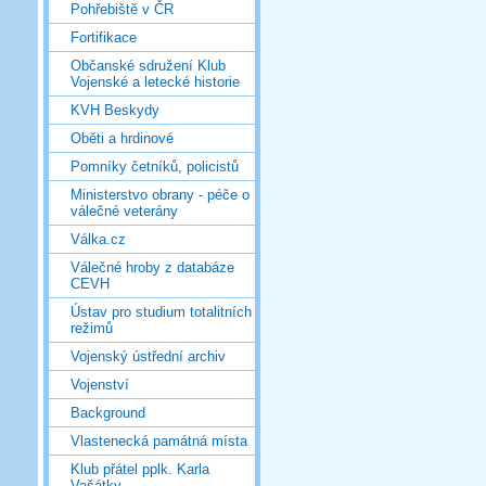
Pohřebiště v ČR
Fortifikace
Občanské sdružení Klub
Vojenské a letecké historie
KVH Beskydy
Oběti a hrdinové
Pomníky četníků, policistů
Ministerstvo obrany - péče o
válečné veterány
Válka.cz
Válečné hroby z databáze
CEVH
Ústav pro studium totalitních
režimů
Vojenský ústřední archiv
Vojenství
Background
Vlastenecká památná místa
Klub přátel pplk. Karla
Vašátky