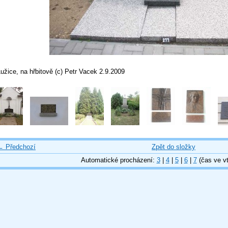
užice, na hřbitově (c) Petr Vacek 2.9.2009
← Předchozí
Zpět do složky
Automatické procházení:
3
|
4
|
5
|
6
|
7
(čas ve vt