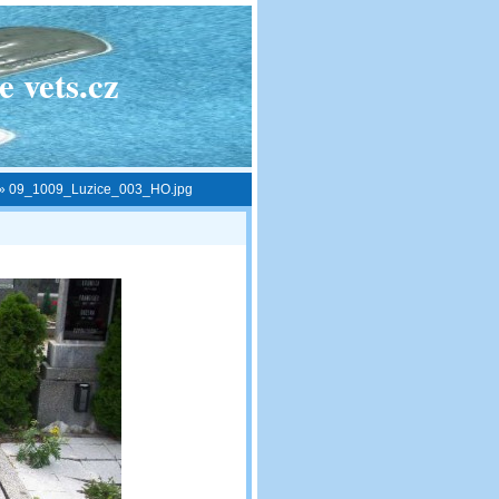
 vets.cz
»
09_1009_Luzice_003_HO.jpg