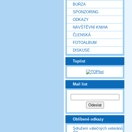
BURZA
SPONZORING
ODKAZY
NÁVŠTĚVNÍ KNIHA
ČLENSKÁ
FOTOALBUM
DISKUSE
Toplist
Mail list
Oblíbené odkazy
Sdružení válečných veteránů