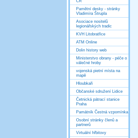
ČR
Pamětní desky - stránky
Vladimíra Štrupla
Asociace nositelů
legionářských tradic
KVH Litobratřice
ATM Online
Dolin history web
Ministerstvo obrany - péče o
válečné hroby
vojenská pietní místa na
mapě
Hloubkaři
Občanské sdružení Lidice
Četnická pátrací stanice
Praha
Památník Čestná vzpomínka
Osobní stránky členů a
partnerů
Virtuální hřbitovy