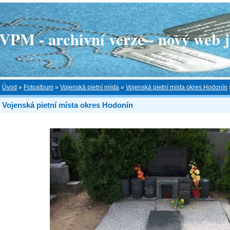
 - archivní verze - nový web je
Úvod
»
Fotoalbum
»
Vojenská pietní místa
»
Vojenská pietní místa okres Hodonín
Vojenská pietní místa okres Hodonín