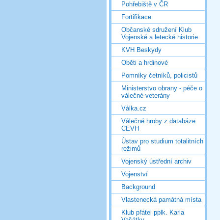
Pohřebiště v ČR
Fortifikace
Občanské sdružení Klub
Vojenské a letecké historie
KVH Beskydy
Oběti a hrdinové
Pomníky četníků, policistů
Ministerstvo obrany - péče o
válečné veterány
Válka.cz
Válečné hroby z databáze
CEVH
Ústav pro studium totalitních
režimů
Vojenský ústřední archiv
Vojenství
Background
Vlastenecká památná místa
Klub přátel pplk. Karla
Vašátky