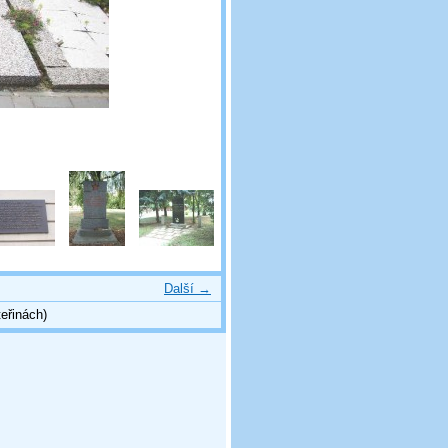
Další →
eřinách)