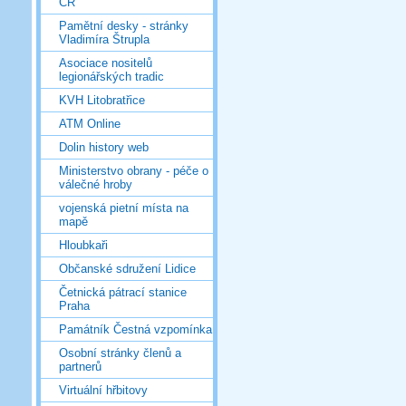
ČR
Pamětní desky - stránky
Vladimíra Štrupla
Asociace nositelů
legionářských tradic
KVH Litobratřice
ATM Online
Dolin history web
Ministerstvo obrany - péče o
válečné hroby
vojenská pietní místa na
mapě
Hloubkaři
Občanské sdružení Lidice
Četnická pátrací stanice
Praha
Památník Čestná vzpomínka
Osobní stránky členů a
partnerů
Virtuální hřbitovy