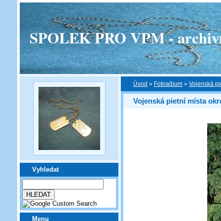
SPOLEK PRO VPM - archivní v
Úvod
»
Fotoalbum
»
Vojenská pi
Vojenská pietní místa ok
Vyhledat
Menu