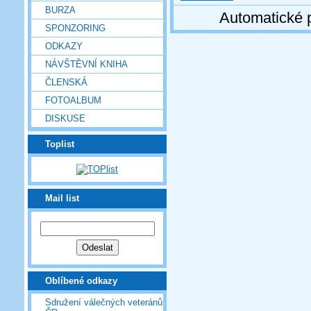
BURZA
Automatické 
SPONZORING
ODKAZY
NÁVŠTĚVNÍ KNIHA
ČLENSKÁ
FOTOALBUM
DISKUSE
Toplist
Mail list
Oblíbené odkazy
Sdružení válečných veteránů