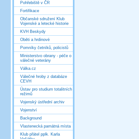
Pohřebiště v ČR
Fortifikace
Občanské sdružení Klub
Vojenské a letecké historie
KVH Beskydy
Oběti a hrdinové
Pomníky četníků, policistů
Ministerstvo obrany - péče o
válečné veterány
Válka.cz
Válečné hroby z databáze
CEVH
Ústav pro studium totalitních
režimů
Vojenský ústřední archiv
Vojenství
Background
Vlastenecká památná místa
Klub přátel pplk. Karla
Vašátky