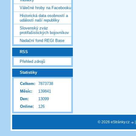
Válečné hroby na Facebooku
Historická data osobností a
událostí naší republiky
Slovenský zväz
protifašistických bojovníkov
Nadační fond REGI Base
RSS
Přehled zdrojů
Statistiky
Celkem:
7873738
Měsíc:
139841
Den:
13099
Online:
126
© 2026 eStránky.cz