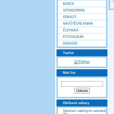
BURZA
SPONZORING
ODKAZY
NÁVŠTĚVNÍ KNIHA
ČLENSKÁ
FOTOALBUM
DISKUSE
Toplist
Mail list
Oblíbené odkazy
Sdružení válečných veteránů