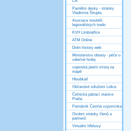
ČR
Pamětní desky - stránky
Vladimíra Štrupla
Asociace nositelů
legionářských tradic
KVH Litobratřice
ATM Online
Dolin history web
Ministerstvo obrany - péče o
válečné hroby
vojenská pietní místa na
mapě
Hloubkaři
Občanské sdružení Lidice
Četnická pátrací stanice
Praha
Památník Čestná vzpomínka
Osobní stránky členů a
partnerů
Virtuální hřbitovy