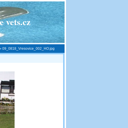
 vets.cz
»
09_0818_Vresovice_002_HO.jpg