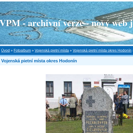
 - archivní verze - nový web je
Úvod
»
Fotoalbum
»
Vojenská pietní místa
»
Vojenská pietní místa okres Hodonín
Vojenská pietní místa okres Hodonín