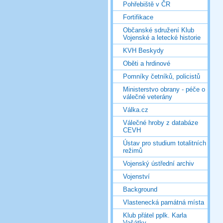
Pohřebiště v ČR
Fortifikace
Občanské sdružení Klub
Vojenské a letecké historie
KVH Beskydy
Oběti a hrdinové
Pomníky četníků, policistů
Ministerstvo obrany - péče o
válečné veterány
Válka.cz
Válečné hroby z databáze
CEVH
Ústav pro studium totalitních
režimů
Vojenský ústřední archiv
Vojenství
Background
Vlastenecká památná místa
Klub přátel pplk. Karla
Vašátky