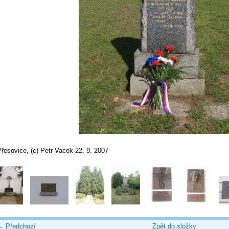
řesovice, (c) Petr Vacek 22. 9. 2007
← Předchozí
Zpět do složky