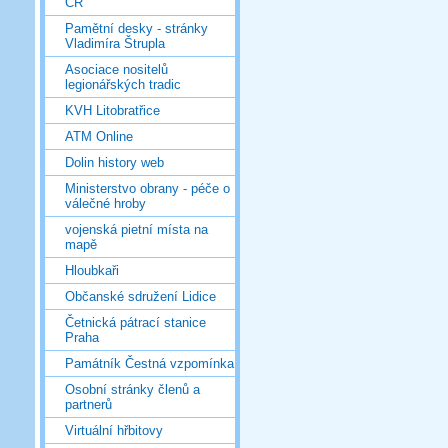
ČR
Pamětní desky - stránky
Vladimíra Štrupla
Asociace nositelů
legionářských tradic
KVH Litobratřice
ATM Online
Dolin history web
Ministerstvo obrany - péče o
válečné hroby
vojenská pietní místa na
mapě
Hloubkaři
Občanské sdružení Lidice
Četnická pátrací stanice
Praha
Památník Čestná vzpomínka
Osobní stránky členů a
partnerů
Virtuální hřbitovy