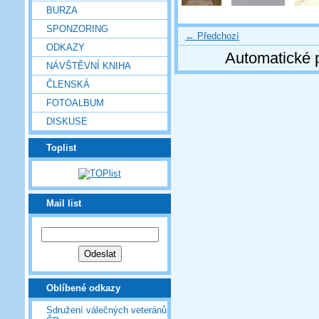
BURZA
SPONZORING
← Předchozí
ODKAZY
Automatické 
NÁVŠTĚVNÍ KNIHA
ČLENSKÁ
FOTOALBUM
DISKUSE
Toplist
Mail list
Oblíbené odkazy
Sdružení válečných veteránů