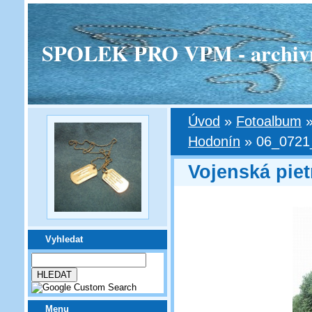
SPOLEK PRO VPM - archivní v
Úvod
»
Fotoalbum
Hodonín
»
06_0721
Vojenská pie
Vyhledat
Menu