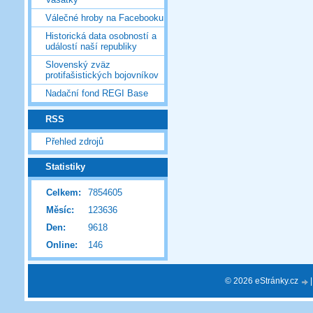
Válečné hroby na Facebooku
Historická data osobností a
událostí naší republiky
Slovenský zväz
protifašistických bojovníkov
Nadační fond REGI Base
RSS
Přehled zdrojů
Statistiky
Celkem:
7854605
Měsíc:
123636
Den:
9618
Online:
146
© 2026 eStránky.cz