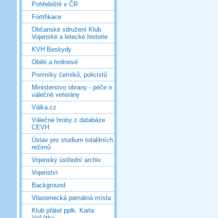
Pohřebiště v ČR
Fortifikace
Občanské sdružení Klub
Vojenské a letecké historie
KVH Beskydy
Oběti a hrdinové
Pomníky četníků, policistů
Ministerstvo obrany - péče o
válečné veterány
Válka.cz
Válečné hroby z databáze
CEVH
Ústav pro studium totalitních
režimů
Vojenský ústřední archiv
Vojenství
Background
Vlastenecká památná místa
Klub přátel pplk. Karla
Vašátky