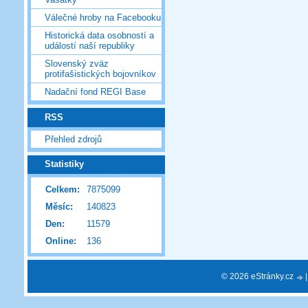
Válečné hroby na Facebooku
Historická data osobností a
událostí naší republiky
Slovenský zväz
protifašistických bojovníkov
Nadační fond REGI Base
RSS
Přehled zdrojů
Statistiky
Celkem:
7875099
Měsíc:
140823
Den:
11579
Online:
136
© 2026 eStránky.cz