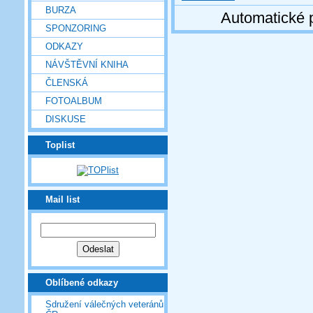
BURZA
Automatické 
SPONZORING
ODKAZY
NÁVŠTĚVNÍ KNIHA
ČLENSKÁ
FOTOALBUM
DISKUSE
Toplist
Mail list
Oblíbené odkazy
Sdružení válečných veteránů