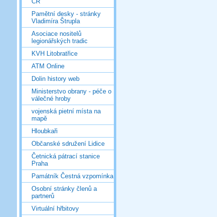
ČR
Pamětní desky - stránky
Vladimíra Štrupla
Asociace nositelů
legionářských tradic
KVH Litobratřice
ATM Online
Dolin history web
Ministerstvo obrany - péče o
válečné hroby
vojenská pietní místa na
mapě
Hloubkaři
Občanské sdružení Lidice
Četnická pátrací stanice
Praha
Památník Čestná vzpomínka
Osobní stránky členů a
partnerů
Virtuální hřbitovy