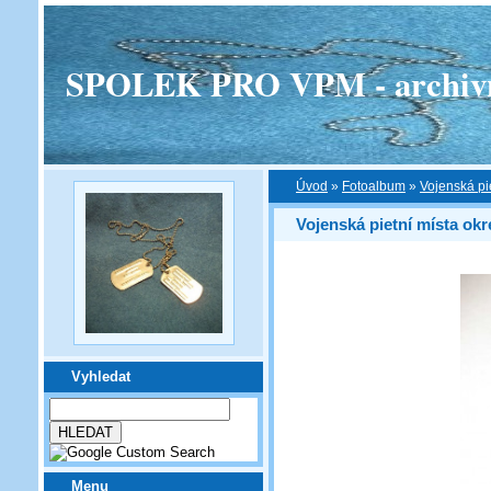
SPOLEK PRO VPM - archivní v
Úvod
»
Fotoalbum
»
Vojenská pi
Vojenská pietní místa ok
Vyhledat
Menu