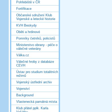
Pohřebiště v ČR
Fortifikace
Občanské sdružení Klub
Vojenské a letecké historie
KVH Beskydy
Oběti a hrdinové
Pomníky četníků, policistů
Ministerstvo obrany - péče o
válečné veterány
Válka.cz
Válečné hroby z databáze
CEVH
Ústav pro studium totalitních
režimů
Vojenský ústřední archiv
Vojenství
Background
Vlastenecká památná místa
Klub přátel pplk. Karla
Vašátky