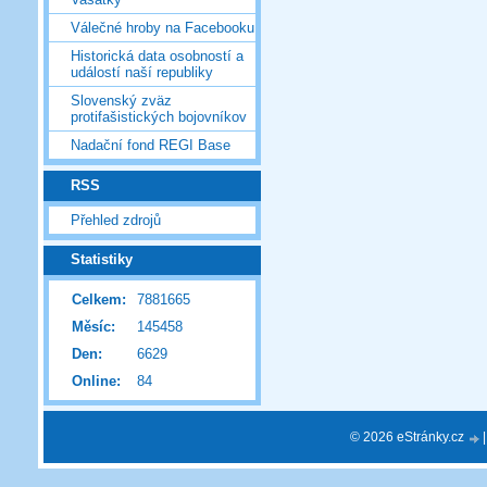
Válečné hroby na Facebooku
Historická data osobností a
událostí naší republiky
Slovenský zväz
protifašistických bojovníkov
Nadační fond REGI Base
RSS
Přehled zdrojů
Statistiky
Celkem:
7881665
Měsíc:
145458
Den:
6629
Online:
84
© 2026 eStránky.cz