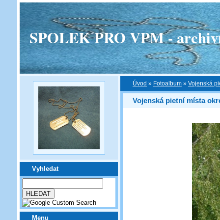
SPOLEK PRO VPM - archivní v
Úvod
»
Fotoalbum
»
Vojenská pi
Vojenská pietní místa ok
Vyhledat
Menu