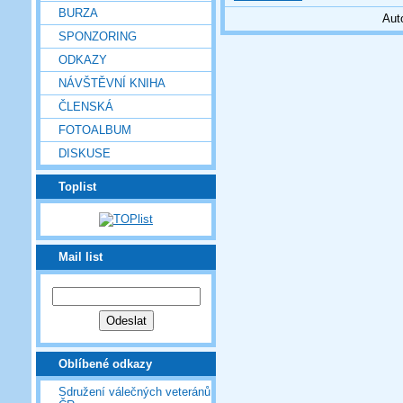
BURZA
Aut
SPONZORING
ODKAZY
NÁVŠTĚVNÍ KNIHA
ČLENSKÁ
FOTOALBUM
DISKUSE
Toplist
Mail list
Oblíbené odkazy
Sdružení válečných veteránů