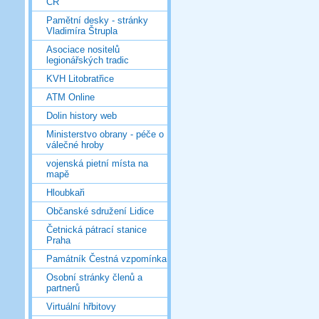
ČR
Pamětní desky - stránky
Vladimíra Štrupla
Asociace nositelů
legionářských tradic
KVH Litobratřice
ATM Online
Dolin history web
Ministerstvo obrany - péče o
válečné hroby
vojenská pietní místa na
mapě
Hloubkaři
Občanské sdružení Lidice
Četnická pátrací stanice
Praha
Památník Čestná vzpomínka
Osobní stránky členů a
partnerů
Virtuální hřbitovy