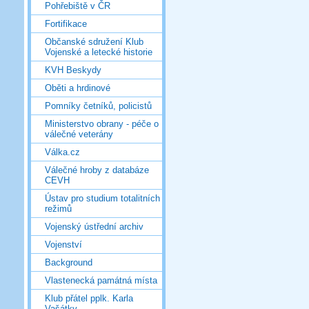
Pohřebiště v ČR
Fortifikace
Občanské sdružení Klub
Vojenské a letecké historie
KVH Beskydy
Oběti a hrdinové
Pomníky četníků, policistů
Ministerstvo obrany - péče o
válečné veterány
Válka.cz
Válečné hroby z databáze
CEVH
Ústav pro studium totalitních
režimů
Vojenský ústřední archiv
Vojenství
Background
Vlastenecká památná místa
Klub přátel pplk. Karla
Vašátky