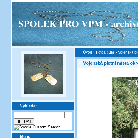
SPOLEK PRO VPM - archivní v
Úvod
»
Fotoalbum
»
Vojenská pi
Vojenská pietní místa ok
Vyhledat
Menu