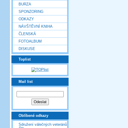
BURZA
SPONZORING
ODKAZY
NÁVŠTĚVNÍ KNIHA
ČLENSKÁ
FOTOALBUM
DISKUSE
Toplist
Mail list
Oblíbené odkazy
Sdružení válečných veteránů