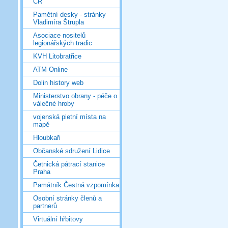
ČR
Pamětní desky - stránky
Vladimíra Štrupla
Asociace nositelů
legionářských tradic
KVH Litobratřice
ATM Online
Dolin history web
Ministerstvo obrany - péče o
válečné hroby
vojenská pietní místa na
mapě
Hloubkaři
Občanské sdružení Lidice
Četnická pátrací stanice
Praha
Památník Čestná vzpomínka
Osobní stránky členů a
partnerů
Virtuální hřbitovy