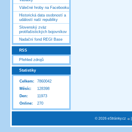
Válečné hroby na Facebooku
Historická data osobností a
událostí naší republiky
Slovenský zväz
protifašistických bojovníkov
Nadační fond REGI Base
RSS
Přehled zdrojů
Statistiky
Celkem:
7860042
Měsíc:
128398
Den:
11973
Online:
270
© 2026 eStránky.cz