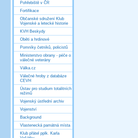
Pohřebiště v ČR
Fortifikace
Občanské sdružení Klub
Vojenské a letecké historie
KVH Beskydy
Oběti a hrdinové
Pomníky četníků, policistů
Ministerstvo obrany - péče o
válečné veterány
Válka.cz
Válečné hroby z databáze
CEVH
Ústav pro studium totalitních
režimů
Vojenský ústřední archiv
Vojenství
Background
Vlastenecká památná místa
Klub přátel pplk. Karla
Vašátky