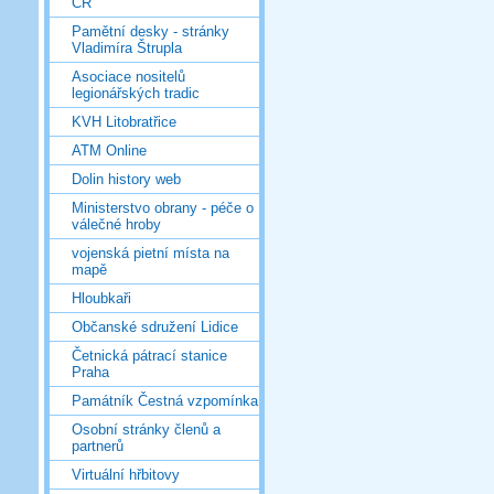
ČR
Pamětní desky - stránky
Vladimíra Štrupla
Asociace nositelů
legionářských tradic
KVH Litobratřice
ATM Online
Dolin history web
Ministerstvo obrany - péče o
válečné hroby
vojenská pietní místa na
mapě
Hloubkaři
Občanské sdružení Lidice
Četnická pátrací stanice
Praha
Památník Čestná vzpomínka
Osobní stránky členů a
partnerů
Virtuální hřbitovy