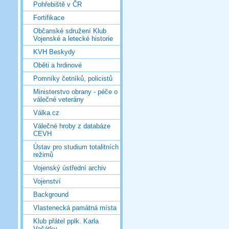
Pohřebiště v ČR
Fortifikace
Občanské sdružení Klub
Vojenské a letecké historie
KVH Beskydy
Oběti a hrdinové
Pomníky četníků, policistů
Ministerstvo obrany - péče o
válečné veterány
Válka.cz
Válečné hroby z databáze
CEVH
Ústav pro studium totalitních
režimů
Vojenský ústřední archiv
Vojenství
Background
Vlastenecká památná místa
Klub přátel pplk. Karla
Vašátky