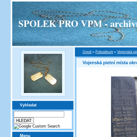
SPOLEK PRO VPM - archivní v
Úvod
»
Fotoalbum
»
Vojenská pi
Vojenská pietní místa ok
Vyhledat
Menu