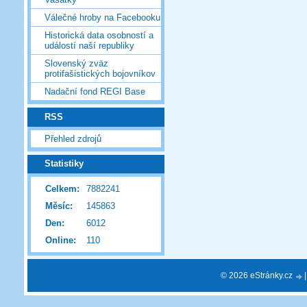
Válečné hroby na Facebooku
Historická data osobností a
událostí naší republiky
Slovenský zväz
protifašistických bojovníkov
Nadační fond REGI Base
RSS
Přehled zdrojů
Statistiky
Celkem:
7882241
Měsíc:
145863
Den:
6012
Online:
110
© 2026 eStránky.cz