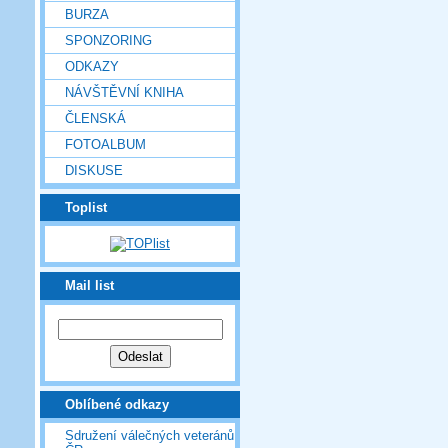
BURZA
SPONZORING
ODKAZY
NÁVŠTĚVNÍ KNIHA
ČLENSKÁ
FOTOALBUM
DISKUSE
Toplist
Mail list
Oblíbené odkazy
Sdružení válečných veteránů